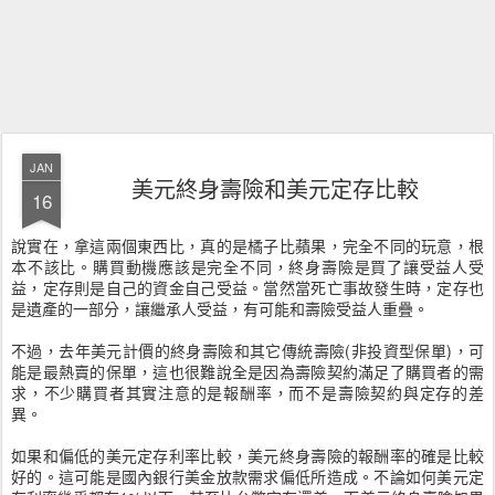
JAN
美元終身壽險和美元定存比較
16
說實在，拿這兩個東西比，真的是橘子比蘋果，完全不同的玩意，根
本不該比。購買動機應該是完全不同，終身壽險是買了讓受益人受
益，定存則是自己的資金自己受益。當然當死亡事故發生時，定存也
是遺產的一部分，讓繼承人受益，有可能和壽險受益人重疊。
不過，去年美元計價的終身壽險和其它傳統壽險(非投資型保單)，可
能是最熱賣的保單，這也很難說全是因為壽險契約滿足了購買者的需
求，不少購買者其實注意的是報酬率，而不是壽險契約與定存的差
異。
如果和偏低的美元定存利率比較，美元終身壽險的報酬率的確是比較
好的。這可能是國內銀行美金放款需求偏低所造成。不論如何美元定