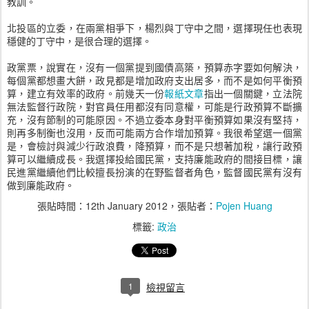
教訓。
北投區的立委，在兩黨相爭下，楊烈與丁守中之間，選擇現任也表現
穩健的丁守中，是很合理的選擇。
政黨票，說實在，沒有一個黨提到國債高築，預算赤字要如何解決，
每個黨都想畫大餅，政見都是增加政府支出居多，而不是如何平衡預
算，建立有效率的政府。前幾天一份
報紙文章
指出一個關鍵，立法院
無法監督行政院，對官員任用都沒有同意權，可能是行政預算不斷擴
充，沒有節制的可能原因。不過立委本身對平衡預算如果沒有堅持，
則再多制衡也沒用，反而可能兩方合作增加預算。我很希望選一個黨
是，會檢討與減少行政浪費，降預算，而不是只想著加稅，讓行政預
算可以繼續成長。我選擇投給國民黨，支持廉能政府的間接目標，讓
民進黨繼續他們比較擅長扮演的在野監督者角色，監督國民黨有沒有
做到廉能政府。
張貼時間：
12th January 2012
，張貼者：
Pojen Huang
標籤:
政治
1
檢視留言