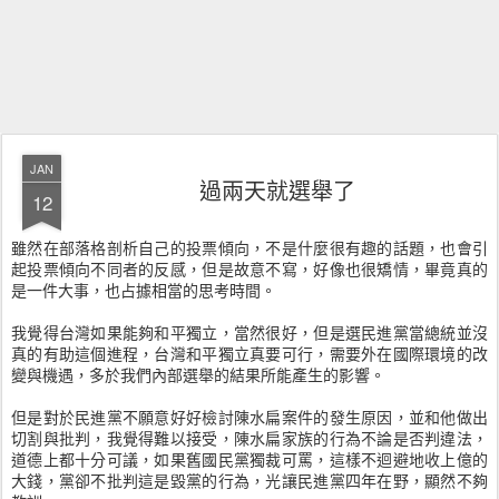
JAN
過兩天就選舉了
12
雖然在部落格剖析自己的投票傾向，不是什麼很有趣的話題，也會引
起投票傾向不同者的反感，但是故意不寫，好像也很矯情，畢竟真的
是一件大事，也占據相當的思考時間。
我覺得台灣如果能夠和平獨立，當然很好，但是選民進黨當總統並沒
真的有助這個進程，台灣和平獨立真要可行，需要外在國際環境的改
變與機遇，多於我們內部選舉的結果所能產生的影響。
但是對於民進黨不願意好好檢討陳水扁案件的發生原因，並和他做出
切割與批判，我覺得難以接受，陳水扁家族的行為不論是否判違法，
道德上都十分可議，如果舊國民黨獨裁可罵，這樣不迴避地收上億的
大錢，黨卻不批判這是毀黨的行為，光讓民進黨四年在野，顯然不夠