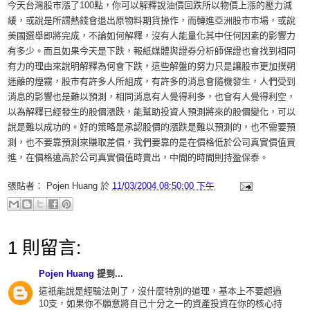
今天台灣股市漲了100點，你可以解釋說油價回跌所以物價上漲的壓力減
緩，或說是所謂熱錢會退出原物料期貨操作，而轉進亞洲股市市場，或說
美國選舉即將完成，不論如何解釋，沒有人能量化其中任何因素的影響力
有多少。而且如果今天是下跌，報紙媒體與證券分析師保證也會找到相同
有力的理由來說明解釋為何會下跌，這些解盤的努力只是讓股市更加撲朔
迷離的煙霧，股市有許多人所組成，有許多的消息會隨機發生，人們受到
消息的影響也是難以預測，相同消息有人覺得利多，也會有人覺得利空，
以為解釋已經發生的股價漲跌，能幫助投資人預測將來的股價變化，可以
說是難以成功的。好的策略是承認股價的漲跌是難以預測的，也不需要預
測，也不要靠預測來賺取差價，我們要靠的是在價格低於公司真實價值買
進，在價格遠高於公司真實價值時賣出，中間的時間則持盈保泰。
張貼者：
Pojen Huang
於
11/03/2004 08:50:00 下午
1 則留言:
Pojen Huang
提到...
這祇能說是經驗法則了，沒什麼特別的道理，基本上不要超過
10支，如果你不願意將自己十分之一的資產投資在你的核心持