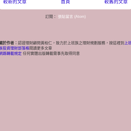
較新的文章
首頁
較舊的文章
訂閱：
張貼留言 (Atom)
關於作者：
認證理財顧問黃柏仁，致力於上班族之理財規劃服務，按這裡到
上
族投資理財部落格
閱讀更多文章
網路轉載規定
任何實體出版轉載需事先取得同意