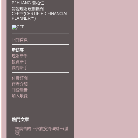
PJHUANG 黃柏仁
認證理財規劃顧問
CFP™(CERTIFIED FINANCIAL
PLANNER™)
回到首頁
新訪客
理財新手
投資新手
顧問新手
付費訂閱
作者介紹
刊登廣告
加入最愛
熱門文章
無廣告的上班族投資理財－(減
號)