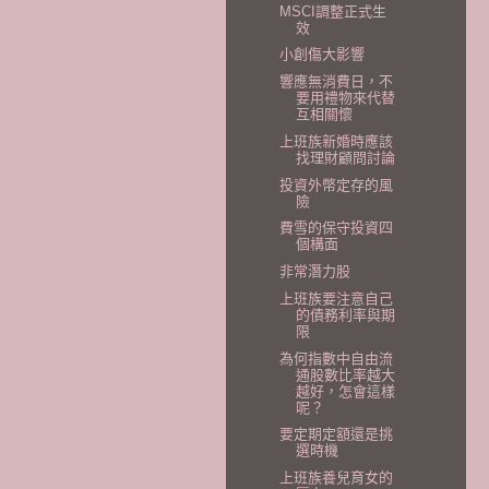
MSCI調整正式生
效
小創傷大影響
響應無消費日，不
要用禮物來代替
互相關懷
上班族新婚時應該
找理財顧問討論
投資外幣定存的風
險
費雪的保守投資四
個構面
非常潛力股
上班族要注意自己
的債務利率與期
限
為何指數中自由流
通股數比率越大
越好，怎會這樣
呢？
要定期定額還是挑
選時機
上班族養兒育女的