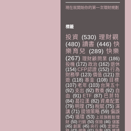
現在就開始你的第一次理財規劃
標籤
投資
(530)
理財觀
(480)
讀書
(446)
快
樂育兒
(289)
快樂
(267)
理財顧問業
(186)
投機
(172)
政治
(162)
退休
(154)
CFP認證
(152)
行為
財務學
(123)
價值
(121)
旅
遊
(118)
基金
(108)
目標
(107)
老年
(103)
台灣五十
(92)
支出
(92)
教養
(92)
自
由
(91)
ETF
(87)
巴菲特
(84)
葛拉漢
(82)
資產配置
(79)
明理
(75)
稅賦
(75)
演
講
(71)
提領策略
(59)
偏誤
(54)
循環
(53)
上班族輕鬆理
財
(50)
行銷
(50)
保險
(46)
儲蓄
(45)
創業
(45)
央行
(43)
定期定
額
(43)
健康
(41)
指數
(40)
賭博