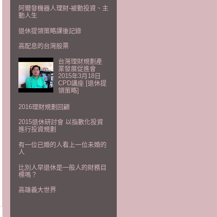
阿爾發機器人理財-被動投資、主
動人生
退休提領策略課後記錄
高配息的台灣股票
台灣理財規劃產
業發展促進會
2015年3月18日
CPD講座 [退休提
領策略]
2016理財規劃回顧
2015退休研討會 以指數化投資
進行投資規劃
有一位已婚的人看上一位未婚的
人
比別人早退休是一般人的財務目
標嗎？
高雄義大世界