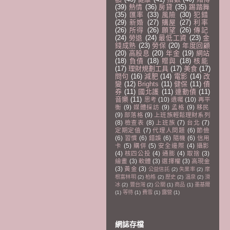
(39)
熱情
(36)
房貸
(35)
踢踏舞
(35)
匯率
(33)
風險
(30)
犯錯
(29)
新婚
(27)
購屋
(27)
利率
(26)
所得
(26)
願望
(26)
傳記
(24)
勞退
(24)
最低工資
(23)
金
錢成熟
(23)
勞保
(20)
年度回顧
(20)
高股息
(20)
年金
(19)
網站
(18)
負債
(18)
贈與
(18)
核能
(17)
理財規劃工具
(17)
美食
(17)
問句
(16)
減肥
(14)
電影
(14)
改
變
(12)
Brights
(11)
健保
(11)
債
券
(11)
國北護
(11)
連動債
(11)
音樂
(11)
思考
(10)
遺囑
(10)
再平
衡
(9)
媒體採訪
(9)
孟格
(9)
移民
(9)
部落格
(9)
上班族輕鬆理財系列
(8)
檢查表
(8)
上班族
(7)
台北
(7)
定期定值
(7)
代理人問題
(6)
節儉
(6)
習慣
(6)
錯誤
(6)
隨機
(6)
信用
卡
(5)
購併
(5)
安全邊際
(4)
攝影
(4)
核四公投
(4)
通膨
(4)
取捨
(3)
繪畫
(3)
軟體
(3)
選擇權
(3)
高現金
(3)
黃金
(3)
公益信託
(2)
失業率
(2)
摩
根富林明
(2)
柏格
(2)
歷史
(2)
溫泉
(2)
滑
冰
(2)
豐台灣
(2)
公關
(1)
商品
(1)
墨基爾
(1)
等待
(1)
費雪
(1)
露營
(1)
網誌存檔