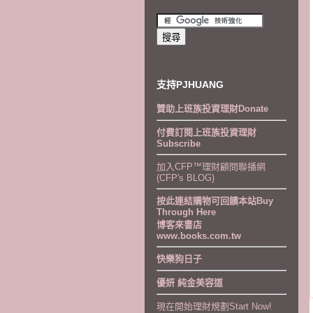
支持PJHUANG
贊助上班族投資理財Donate
付費訂閱上班族投資理財
Subscribe
加入CFP™理財顧問聯播網
(CFP's BLOG)
按此連結購物可回饋本站Buy
Through Here
博客來書店
www.books.com.tw
快樂狗日子
優妍 純金美容道
現在開始理財規劃Start Now!