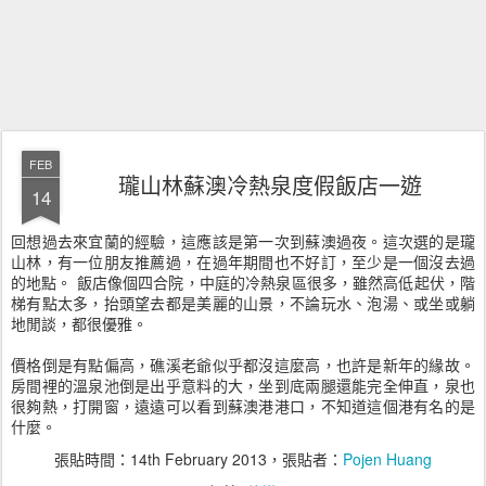
FEB
瓏山林蘇澳冷熱泉度假飯店一遊
14
回想過去來宜蘭的經驗，這應該是第一次到蘇澳過夜。這次選的是瓏
山林，有一位朋友推薦過，在過年期間也不好訂，至少是一個沒去過
的地點。
飯店像個四合院，中庭的冷熱泉區很多，雖然高低起伏，階
梯有點太多，抬頭望去都是美麗的山景，不論玩水、泡湯、或坐或躺
地閒談，都很優雅。
價格倒是有點偏高，礁溪老爺似乎都沒這麼高，也許是新年的緣故。
房間裡的溫泉池倒是出乎意料的大，坐到底兩腿還能完全伸直，泉也
很夠熱，打開窗，遠遠可以看到蘇澳港港口，不知道這個港有名的是
什麼。
張貼時間：
14th February 2013
，張貼者：
Pojen Huang