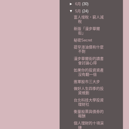
►
6月
(30)
▼
5月
(24)
富人增稅，窮人減
稅
新版「漫步華爾
街」
秘密Secret
提早漲油價有什麼
不對
漫步華爾街的讀書
會討論心得
如果你的投資資產
沒有翻一倍
進軍股市三大步
做好人生四季的投
資規劃
台北科技大學投資
理財社
衡量股票與債券的
報酬
個人理財的十項演
練