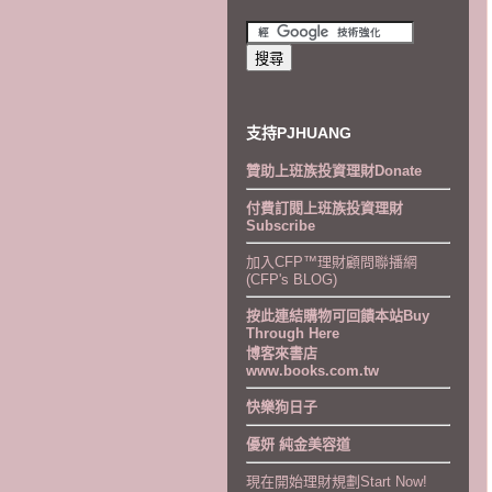
支持PJHUANG
贊助上班族投資理財Donate
付費訂閱上班族投資理財
Subscribe
加入CFP™理財顧問聯播網
(CFP's BLOG)
按此連結購物可回饋本站Buy
Through Here
博客來書店
www.books.com.tw
快樂狗日子
優妍 純金美容道
現在開始理財規劃Start Now!