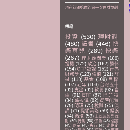
現在就開始你的第一次理財規劃
標籤
投資
(530)
理財觀
(480)
讀書
(446)
快
樂育兒
(289)
快樂
(267)
理財顧問業
(186)
投機
(172)
政治
(162)
退休
(154)
CFP認證
(152)
行為
財務學
(123)
價值
(121)
旅
遊
(118)
基金
(108)
目標
(107)
老年
(103)
台灣五十
(92)
支出
(92)
教養
(92)
自
由
(91)
ETF
(87)
巴菲特
(84)
葛拉漢
(82)
資產配置
(79)
明理
(75)
稅賦
(75)
演
講
(71)
提領策略
(59)
偏誤
(54)
循環
(53)
上班族輕鬆理
財
(50)
行銷
(50)
保險
(46)
儲蓄
(45)
創業
(45)
央行
(43)
定期定
額
(43)
健康
(41)
指數
(40)
賭博