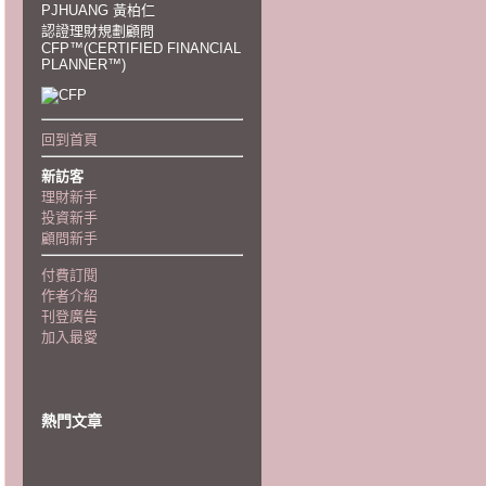
PJHUANG 黃柏仁
認證理財規劃顧問
CFP™(CERTIFIED FINANCIAL
PLANNER™)
回到首頁
新訪客
理財新手
投資新手
顧問新手
付費訂閱
作者介紹
刊登廣告
加入最愛
熱門文章