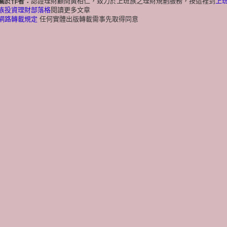
關於作者：
認證理財顧問黃柏仁，致力於上班族之理財規劃服務，按這裡到
上
族投資理財部落格
閱讀更多文章
網路轉載規定
任何實體出版轉載需事先取得同意