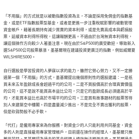
「不用腦」的方式就是以被動指數投資為主，不論是採用免佣金的指數基
金，或是ETF指數股票型基金，或者是更進一步注重稅賦影響的被動管理
資金帳戶，藉著長期持有減少買賣的資本利得，或是先賣高成本與虧損股
票，延緩資本利得所得稅，這讓報酬更高。不過由於台灣無資本利得稅，
讓這個操作方向較少人著墨注意。現在由於S&P500的廣受歡迎，導致新入
選S&P500公司股票暴漲，墨基爾現在建議投資更廣泛的指數，例如威爾夏
WILSHIRE5000。
自行選股是學習投資的人夢寐以求的能力，雖然它勞心勞力，又不一定勝
過第一個「不用腦」的方式，墨基爾提出幾個原則性的選股建議：一是祇
買未來五年盈餘成長會超過平均的公司。二是不買股價高於合理真實價值
的公司，這不是說不能買高本益比公司，只是它的盈餘成長必須遠高於平
均，才能買本益比也高於市場平均的公司。三是買有故事題材的股票等待
別人來建築空中樓閣。四是盡量減少進出，不是完全不賣出獲利的股票，
但是砍弱勢股不必手軟。
「代打」是僱用專家來為你服務，對資金少的人只能利用共同基金，資金
多的人則是直接雇用專家管理帳戶，目前還在操作的經理人，墨基爾只推
薦巴菲特。墨基爾認為過去的基金經理人績效無法預測未來。墨基爾過去