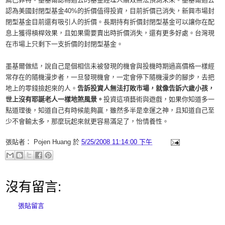
認為美國封閉型基金40%的折價值得投資，目前折價已消失，新興市場封
閉型基金目前還有吸引人的折價。長期持有折價封閉型基金可以讓你在配
息上獲得槓桿效果，且如果需要賣出時折價消失，還有更多好處。台灣現
在市場上只剩下一支折價的封閉型基金。
墨基爾做結，說自己是個相信未被發現的機會與投機時期過高價格一樣經
常存在的隨機漫步者，一旦發現機會，一定會停下隨機漫步的腳步，去把
地上的零錢撿起來的人。
告訴投資人無法打敗市場，就像告訴六歲小孩，
世上沒有耶誕老人一樣地煞風景。
投資這項藝術與遊戲，如果你知道多一
點道理後，知道自己有時候能夠贏，雖然多半是幸運之神，且知道自己至
少不會輸太多，那麼玩起來就更容易滿足了，怡情養性。
張貼者：
Pojen Huang
於
5/25/2008 11:14:00 下午
沒有留言:
張貼留言