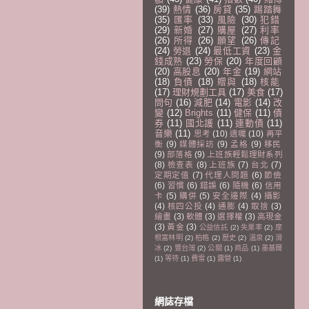
(39)
熱情
(36)
房貸
(35)
踢踏舞
(35)
匯率
(33)
風險
(30)
犯錯
(29)
新婚
(27)
購屋
(27)
利率
(26)
所得
(26)
願望
(26)
傳記
(24)
勞退
(24)
最低工資
(23)
金
錢成熟
(23)
勞保
(20)
年度回顧
(20)
高股息
(20)
年金
(19)
網站
(18)
負債
(18)
贈與
(18)
核能
(17)
理財規劃工具
(17)
美食
(17)
問句
(16)
減肥
(14)
電影
(14)
改
變
(12)
Brights
(11)
健保
(11)
債
券
(11)
國北護
(11)
連動債
(11)
音樂
(11)
思考
(10)
遺囑
(10)
再平
衡
(9)
媒體採訪
(9)
孟格
(9)
移民
(9)
部落格
(9)
上班族輕鬆理財系列
(8)
檢查表
(8)
上班族
(7)
台北
(7)
定期定值
(7)
代理人問題
(6)
節儉
(6)
習慣
(6)
錯誤
(6)
隨機
(6)
信用
卡
(5)
購併
(5)
安全邊際
(4)
攝影
(4)
核四公投
(4)
通膨
(4)
取捨
(3)
繪畫
(3)
軟體
(3)
選擇權
(3)
高現金
(3)
黃金
(3)
公益信託
(2)
失業率
(2)
摩
根富林明
(2)
柏格
(2)
歷史
(2)
溫泉
(2)
滑
冰
(2)
豐台灣
(2)
公關
(1)
商品
(1)
墨基爾
(1)
等待
(1)
費雪
(1)
露營
(1)
網誌存檔