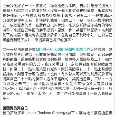
今天我測試了一下，將我的「讓隨機愚弄策略」告訴我身邊的朋友，
每個人都認為我只是運氣好，沒有一個人相信這也叫策略，根本就只
是好運而已。多數人都認為從機率上來說，只有二十一點或Black
Jack才是機率上有可能獲勝的賭戲。因為二十一點可以利用機率的方
式，依據莊家的第一張牌與自己的牌點，來決定補牌或不補牌的獲勝
機率，來讓自己每把的勝率提高。更進一步，甚至可以記牌，來判斷
剩下的牌裏，是大牌多還是小牌多，在對自己不利時小注，在對自己
可能有利時下大注，來提高自己每把的勝率。
二十一點由於曾經有
MIT的一組人利用記牌與團隊合作
大勝賭場，甚
至被賭場禁止進場，這故事在賭徒間十分風靡，我很懷疑，這到底是
真的故事，還是賭場刻意放出的風聲，讓更多人繼續認為二十一點才
是賭贏賭場最好的方式。我想賭場自己一定知道到底哪種遊戲最賺
錢，如果二十一點的賭桌沒有減少，則認為賭場在二十一點上整體是
虧錢的，則是不合理的想法。也許，有少數人可以真的利用記牌算牌
提高自己二十一點的勝率，這並不是我的「讓隨機愚弄」策略。一方
面因為太辛苦了，而且提高勝率後，長期下來你頂多只有贏莊家
2%~5%，獲利率不高，除非可以團隊合作，否則一個人玩一晚上，只
是贏5%獲利，實在不太吸引人。去工作可能都賺得比一個人算牌還
多。
讓隨機愚弄自己
我的策略(PJHuang's Roulette Strategy)如下，單純地「讓隨機愚弄