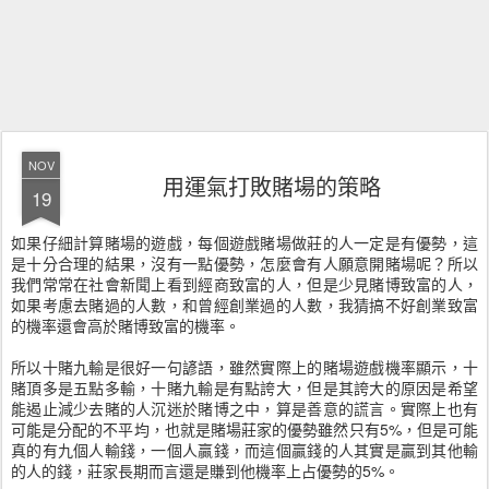
NOV
用運氣打敗賭場的策略
19
如果仔細計算賭場的遊戲，每個遊戲賭場做莊的人一定是有優勢，這
是十分合理的結果，沒有一點優勢，怎麼會有人願意開賭場呢？所以
我們常常在社會新聞上看到經商致富的人，但是少見賭博致富的人，
如果考慮去賭過的人數，和曾經創業過的人數，我猜搞不好創業致富
的機率還會高於賭博致富的機率。
所以十賭九輸是很好一句諺語，雖然實際上的賭場遊戲機率顯示，十
賭頂多是五點多輸，十賭九輸是有點誇大，但是其誇大的原因是希望
能遏止減少去賭的人沉迷於賭博之中，算是善意的謊言。實際上也有
可能是分配的不平均，也就是賭場莊家的優勢雖然只有5%，但是可能
真的有九個人輸錢，一個人贏錢，而這個贏錢的人其實是贏到其他輸
的人的錢，莊家長期而言還是賺到他機率上占優勢的5%。