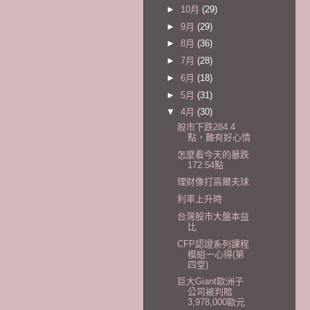
►
10月
(29)
►
9月
(29)
►
8月
(36)
►
7月
(28)
►
6月
(18)
►
5月
(31)
▼
4月
(30)
股市下跌284.4
點，難有好心情
怎麼看今天的暴跌
172.54點
理財像打高爾夫球
利率上升時
台灣股市大盤本益
比
CFP認證系列課程
模組一心得(第
四堂)
巨大Giant歐洲子
公司被判賠
3,978,000歐元