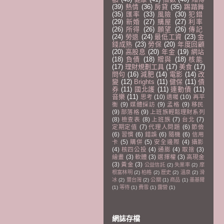
(39)
熱情
(36)
房貸
(35)
踢踏舞
(35)
匯率
(33)
風險
(30)
犯錯
(29)
新婚
(27)
購屋
(27)
利率
(26)
所得
(26)
願望
(26)
傳記
(24)
勞退
(24)
最低工資
(23)
金
錢成熟
(23)
勞保
(20)
年度回顧
(20)
高股息
(20)
年金
(19)
網站
(18)
負債
(18)
贈與
(18)
核能
(17)
理財規劃工具
(17)
美食
(17)
問句
(16)
減肥
(14)
電影
(14)
改
變
(12)
Brights
(11)
健保
(11)
債
券
(11)
國北護
(11)
連動債
(11)
音樂
(11)
思考
(10)
遺囑
(10)
再平
衡
(9)
媒體採訪
(9)
孟格
(9)
移民
(9)
部落格
(9)
上班族輕鬆理財系列
(8)
檢查表
(8)
上班族
(7)
台北
(7)
定期定值
(7)
代理人問題
(6)
節儉
(6)
習慣
(6)
錯誤
(6)
隨機
(6)
信用
卡
(5)
購併
(5)
安全邊際
(4)
攝影
(4)
核四公投
(4)
通膨
(4)
取捨
(3)
繪畫
(3)
軟體
(3)
選擇權
(3)
高現金
(3)
黃金
(3)
公益信託
(2)
失業率
(2)
摩
根富林明
(2)
柏格
(2)
歷史
(2)
溫泉
(2)
滑
冰
(2)
豐台灣
(2)
公關
(1)
商品
(1)
墨基爾
(1)
等待
(1)
費雪
(1)
露營
(1)
網誌存檔