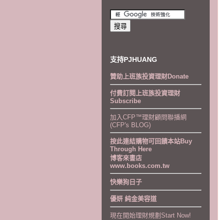
支持PJHUANG
贊助上班族投資理財Donate
付費訂閱上班族投資理財
Subscribe
加入CFP™理財顧問聯播網
(CFP's BLOG)
按此連結購物可回饋本站Buy
Through Here
博客來書店
www.books.com.tw
快樂狗日子
優妍 純金美容道
現在開始理財規劃Start Now!