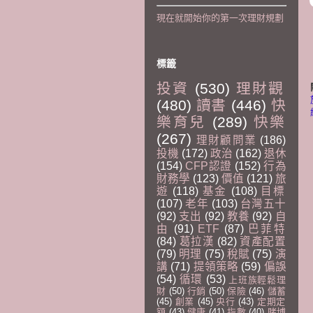
現在就開始你的第一次理財規劃
標籤
投資
(530)
理財觀
(480)
讀書
(446)
快
樂育兒
(289)
快樂
(267)
理財顧問業
(186)
投機
(172)
政治
(162)
退休
(154)
CFP認證
(152)
行為
財務學
(123)
價值
(121)
旅
遊
(118)
基金
(108)
目標
(107)
老年
(103)
台灣五十
(92)
支出
(92)
教養
(92)
自
由
(91)
ETF
(87)
巴菲特
(84)
葛拉漢
(82)
資產配置
(79)
明理
(75)
稅賦
(75)
演
講
(71)
提領策略
(59)
偏誤
(54)
循環
(53)
上班族輕鬆理
財
(50)
行銷
(50)
保險
(46)
儲蓄
(45)
創業
(45)
央行
(43)
定期定
額
(43)
健康
(41)
指數
(40)
賭博