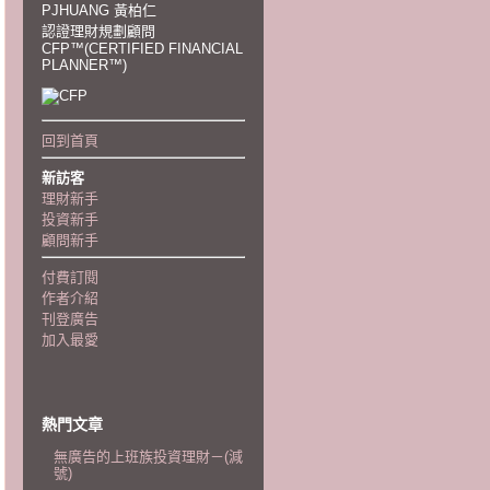
PJHUANG 黃柏仁
認證理財規劃顧問
CFP™(CERTIFIED FINANCIAL
PLANNER™)
回到首頁
新訪客
理財新手
投資新手
顧問新手
付費訂閱
作者介紹
刊登廣告
加入最愛
熱門文章
無廣告的上班族投資理財－(減
號)