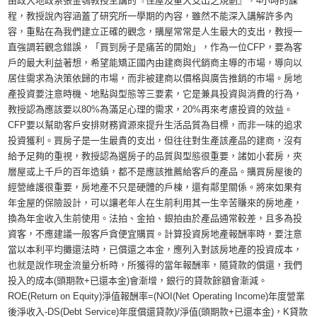
由政大地政系張金鶚教授主講的『住屋及重大支出之規劃』，4小時的課
程，教授說內容涵蓋了研究所一學期的內容，雖然不能深入講解許多內
容，重點在為我們建立正確的觀念，購屋常常是人生最大的支出，教授一
直強調若觀念錯誤，「買到房子是痛苦的開始」，作為一位CFP，要為客
戶的最大利益著想，希望能矯正國內由建商與代銷商主導的市場，導向以
居住需求為決策依歸的市場，而非被建商以價格與廣告推銷的市場。房地
產投資要注意時機、地點與型態等三要素，它是兼具投資與消費的行為，
教授認為應該要以80%為滿足心理的需求，20%再來考慮投資的效益。
CFP要以幫助客戶安排財務資源來提升生活品質為目標，而非一味的追求
投資獲利。買房子是一生最貴的支出，但往往對生產該產品的建商，沒有
給予足夠的重視，教授認為選房子的品質與型態很重要，諸如小套房，夾
層屋或上千戶的百年造鎮，都不是應該推薦給客戶的產品。購買房屋後的
經營維護很重要，房地產不只是硬體的戶棟，還有鄰里關係。將來如果有
年金屋的保險設計，可以讓老年人在生前利用其一生辛苦賺來的房地產，
換為年金收入生前使用。法拍、金拍、銀拍由於產品通常較差，且多為投
資客，不應建議一般客戶貪便宜購買。計算投資房地產報酬率時，要注意
當以本利平均攤還法時，已償還之本金，應列入對該房地產的投資成本，
也就是說作現金流量分析時，所獲得的當年報酬率，隨貸款的償還，我們
投入的成本(頭期款+已還本金)會漸增，銀行的貸款餘額會漸減。
ROE(Return on Equity)淨值報酬率=(NOI(Net Operating Income)年度營業
後淨收入-DS(Debt Service)年度償還貸款)/淨值(頭期款+已還本金)，K貸款