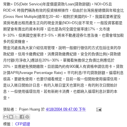
常數= DS(Debt Service)年度償還貸款/Loan(貸款餘額)。NOI>DS且
ROE>K 時我們稱為有效的投資槓桿操作，但由於台灣房屋總價與年租金比
(Gross Rent Multiple)通常在20~40，相對於美國的6~7，我國若要希望投
資房地產出租而產生正向的現金流量(NOI>DS)並不常見，一般投資客都是
期望會有賣出的資本利得，這也是為何全國空屋率達17%，北市達
9~10%，但美國空屋率才3~5%。將來不動產證券化普及後，也需會增加較
多的投資機會。
簡金河處長為大家介紹信用管理，說明一般銀行徵信的方式包括往來的存
款紀錄，信用卡繳費紀錄，消費貸款繳費紀錄，安全的負債比例(=貸款總
月付額/月淨收入)應該在20%~30%，單獨看無擔保之負債比例應低於
20%，並應避免預期繳款。目前國內約有900萬人有資格申請信用卡。貸款
計算APR(Average Percentage Rate) = 平均利息/平均貸款餘額。循環利息
很高，要避免使用，也要仔細看規定，目前一般一但開始使用循環信用，
是以入賬日開始計日息，有的入賬日當天也算利息，有的則次日開始計
息，一但使用循環信用，若有新刷卡消費，也都納入循環利息計算的本
金。
張貼者：
Pojen Huang
於
4/18/2004 09:47:00 下午
標籤：
CFP認證