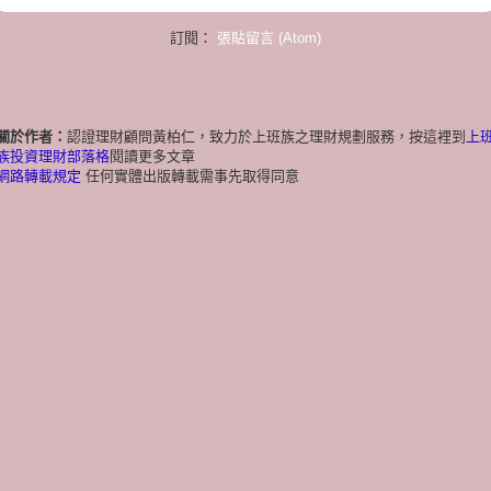
訂閱：
張貼留言 (Atom)
關於作者：
認證理財顧問黃柏仁，致力於上班族之理財規劃服務，按這裡到
上
族投資理財部落格
閱讀更多文章
網路轉載規定
任何實體出版轉載需事先取得同意