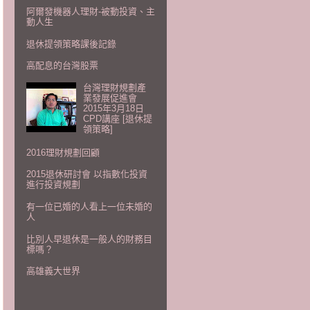
阿爾發機器人理財-被動投資、主
動人生
退休提領策略課後記錄
高配息的台灣股票
台灣理財規劃產
業發展促進會
2015年3月18日
CPD講座 [退休提
領策略]
2016理財規劃回顧
2015退休研討會 以指數化投資
進行投資規劃
有一位已婚的人看上一位未婚的
人
比別人早退休是一般人的財務目
標嗎？
高雄義大世界