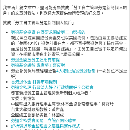
我會再此篇文章中，盡可能蒐集贊成「勞工自主管理勞退新制個人帳
戶」的文章與看法，也歡迎大家提供你所發現的好文章。
贊成「勞工自主管理勞退新制個人帳戶」：
勞退基金投資 在野要求開放勞工自選標的
親民黨立院黨團總召黃義交也以美國為例，包括由雇主協助建立
的「美國401K」退休計畫在內，都不直接替退休勞工操作基金，
而是替勞工挑選「精選投資建議」，由勞工自己從中決定如何投
資，在相關市場進出的資訊也盡量公開。
勞退金開放勞工運用有前提
勞退基金護盤 專家勞工齊反對
勞委會勞保局總經理史哲
4大階段落實勞退新制
(一次到位不是更
好)
香港退休金 打響市場機制
勞退金監理 行政法人好？行政機關好？公聽會
發言贊成勞工自主管理勞退新制個人帳戶者：
立委：劉憶如
中國輸出入銀行理事主席/退休基金協會常務理事：符寶玲
台北大學財政所教授：黃世鑫
全國總工會副秘書長：林國成
勞退金監委會闖關 立院召開公聽會
評析勞退基金監理會之屬性與運作模式