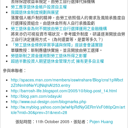
去除保證收益率規定，由勞工自行選擇代操機構
勞工應享退休金帳戶投資自主權
我國退休金制度規劃與展望
落實個人帳戶制的精神，由勞工依照個人的需求及風險承擔度自
行選擇投資組合，由退休金所有人自行承擔盈虧
勞工退休金為何不開放由勞工自行選擇運用之金融機構
將來亦仍可視投資市場狀況，參考國外制度，研議逐漸開放由勞
工自行決定運用方式。 (為何還要等，是要等多久？)
「勞工退休金條例草案爭議與保障」座談會會議實錄
單驥教授：新制應儘快實施，並且開放由勞工選擇。
勞退新制之資金運用對勞工退休所得之影響
超過半數投資人期望退休金管理方式 擁有更多自主權
參與串聯者：
http://spaces.msn.com/members/oswinshare/Blog/cns!1pWbct
2Z0Nmh9NeYUjNiqhiA!253.entry
http://barrosh-life.blogspot.com/2005/10/blog-post_14.html
http://blog.yam.com/odayuki
http://www.oui-design.com/blogmarks.php
http://tw.myblog.yahoo.com/jw!wHpRdNyGERmVxF080pQm/art
icle?mid=30&prev=31&next=28
張貼時間：
11th October 2005
，張貼者：
Pojen Huang