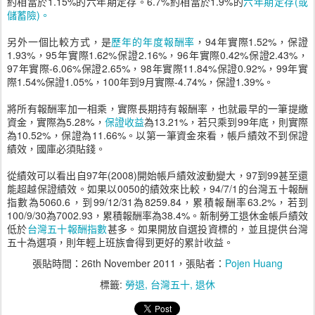
約相當於1.15%的六年期定存。6.7%約相當於1.9%的
六年期定存(或
儲蓄險)。
另外一個比較方式，是
歷年的年度報酬率
，94年實際1.52%，保證
1.93%，95年實際1.62%保證2.16%，96年實際0.42%保證2.43%，
97年實際-6.06%保證2.65%，98年實際11.84%保證0.92%，99年實
際1.54%保證1.05%，100年到9月實際-4.74%，保證1.39%。
將所有報酬率加一相乘，實際長期持有報酬率，也就最早的一筆提繳
資金，實際為5.28%，
保證收益
為13.21%，若只乘到99年底，則實際
為10.52%，保證為11.66%。以第一筆資金來看，帳戶績效不到保證
績效，國庫必須貼錢。
從績效可以看出自97年(2008)開始帳戶績效波動變大，97到99甚至還
能超越保證績效。如果以0050的績效來比較，94/7/1的台灣五十報酬
指數為5060.6，到99/12/31為8259.84，累積報酬率63.2%，若到
100/9/30為7002.93，累積報酬率為38.4%。新制勞工退休金帳戶績效
低於
台灣五十報酬指數
甚多。如果開放自選投資標的，並且提供台灣
五十為選項，則年輕上班族會得到更好的累計收益。
張貼時間：
26th November 2011
，張貼者：
Pojen Huang
標籤:
勞退
台灣五十
退休