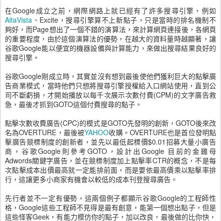
在Google成立之前，網際網路上就已經有了許多搜尋引擎，例如
AltaVista
、Excite，搜尋引擎算不上新點子，只是當時的排名機制不
夠好，而Page想出了一個不錯的演算法，來計算網頁連接後，各網頁
的重要程度，由於這個演算法的優勢，在越大的資料量時越顯著，讓
谷歌Google能以便宜的機器設備與計算能力，來做出搜尋結果良好的
搜尋引擎。
谷歌Google剛成立時，其實並沒有想到最後使他們獲利巨大的點擊廣
告商業模式，當時他們只想將搜尋引擎授權給入口網站使用，直到公
司不斷虧損，才開始播放以每千次展示次數付費(CPM)的文字廣告救
急，最後才抓到GOTO這個付費搜尋的點子。
點擊次數收費廣告(CPC)的模式是GOTO先發明的創新，GOTO後來改
名為OVERTURE，最後被
YAHOO
收購。OVERTURE也是首位發明點
擊廣告競標制度的創新者，並先以最低起標價$0.01招募大量小廣告
商，谷歌Google則參考GOTO，設計出Google 目前的金雞母
Adwords關鍵字廣告，並在競標制度加上點擊率CTR的概念，不是每
次點擊成本出價最高就一定能排前面，而是要依最高價乘以點擊率排
行，這讓更多小商家有機會以較低的成本刊登搜尋廣告。
先行者並不一定有優勢，這兩個例子都顯示谷歌Google的工程師性
格，Google這些工程師不見得是最有創意，能第一個想出點子，但是
這些怪客Geek，有能力模仿你的點子，加以改良，最後做的比你快，