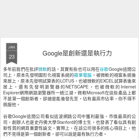
JAN
Google是創新還是執行力
23
多年前我們在批評
微軟
的話，其實有些也可以用在
谷歌
Google這間公
司上，原本先發明圖形化視窗系統的
蘋果電腦
，被微軟的視窗系統後
來居上，原本先發明試算表的LOTUS，也被微軟的EXCEL試算表後來
居上，還有先發明瀏覽器的NETSCAPE，也被微軟的Internet
Explorer網際網路瀏覽器所一統江湖。微軟Microsoft在這些產品上都
不是第一個創新者，卻總是能後發先至，佔有最高市佔率，你不得不
佩服他。
谷歌Google這間公司看似這波網路公司中獲利最強，市值最高的公
司，創辦人也是史丹佛大學Stanford的博士生，也發表了看似具有創
新性質的網頁重要性論文，實際上，在該公司很多的核心項目上，他
們不見得是第一個創新者，卻可以說是最有執行力者。