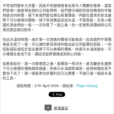
平常我們要多方涉獵，因為不知道哪裡會出現令人驚艷的事業，當我
們發現一個值得投資的公司股票時，我們要仔細研究其財務資料年報
與過去的新聞，接下來我們要估算出真實價值，判斷在要求的安全邊
際下可以進場的價格。接下來就應該試試水溫，不管買點，先用小範
圍的資金例如一張，一旦你買了一張之後，你一定會對其價格與公司
資訊更認真的對待。
在試水溫的時期，由於第一次買進的價格可能較高，因為我們不管價
格就先買了一張，可以讓你更容易地判斷出該公司股價的低點，一但
低點接近或低於安全邊際下可以進場的價格，則表示水溫很適合，可
以慢慢全身泡下去，讓這支股票慢慢成為核心持股。
如果相反的，第一次隨便買之後，股價就一飛沖天，甚至離安全邊際
下可以進場的價格越來越遠，則表示水溫越來越高，這時候應該就不
要泡下去了。那一張股票也許獲利百分比頗豐，不過只是一個試水溫
的工具。
張貼時間：
27th April 2006
，張貼者：
Pojen Huang
0
新增留言