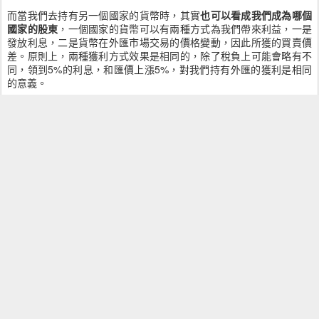
而當我們去持有另一個國家的貨幣時，其實
也可以看成我們成為哪個
國家的股東
，一個國家的貨幣可以有兩種方式為我們帶來利益，一是
發放利息，二是貨幣在外匯市場交易的價格變動，因此所獲的買賣價
差。原則上，兩種獲利方式效果是相同的，除了稅負上可能會略有不
同，領到5%的利息，和匯價上漲5%，對我們持有外匯的獲利是相同
的意義。
所以持有一國的貨幣就像是投資該國的國家貨幣政策，但是，國家的
貨幣政策通常都以維持
國家內的物價穩定為最優先
，其次則服務國內
的經濟發展，或是滿足執政當局的財政需求，不像一般上市公司的經
營階層，會以股東權益作為公司決策的考慮。也因此持有外國貨幣，
就像投資了一間上市公司，但是其經營階層是以其公司員工的權益為
最優先考量，其次以公司擴大公司規模，或是經營階層自己的持續連
任目標為考量，不會以持有外國貨幣的投資人之利益優先考量。
所以用長期投資的角度來看，持有外國貨幣不是個很好的選擇，因為
國家貨幣政策的經營者並
不會以投資人的權益為優先考慮
。若是基於
預測的能力，短期的操作外國貨幣，試圖獲取差價，則要了解該貨幣
的公司派，也就是該國央行，在市場上有極大的操控能力，散戶要在
短期的外國貨幣操作上獲利，也不容易。
張貼時間：
25th December 2005
，張貼者：
Pojen Huang