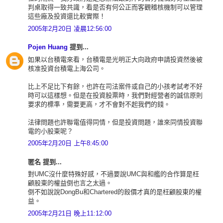
判桌取得一致共識，看是否有何公正而客觀稽核機制可以管理
這些廠及投資還比較實際！
2005年2月20日 凌晨12:56:00
Pojen Huang
提到...
如果以台積電來看，台積電是光明正大向政府申請投資然後被
核准投資台積電上海公司。
比上不足比下有餘，也許在司法案件或自己的小孩考試考不好
時可以這樣想。但是在投資股票時，我們對經營者的誠信原則
要求的標準，需要更高，才不會對不起我們的錢。
法律問題也許聯電值得同情，但是投資問題，誰來同情投資聯
電的小股東呢？
2005年2月20日 上午8:45:00
匿名 提到...
對UMC沒什麼特殊好感，不過要說UMC與和艦的合作算是枉
顧股東的權益倒也言之太過。
倒不如說說DongBu和Chartered的殺價才真的是枉顧股東的權
益。
2005年2月21日 晚上11:12:00