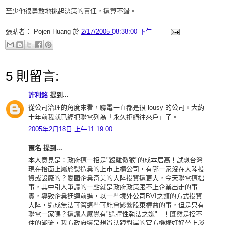
至少他很勇敢地挑起決策的責任，還算不錯。
張貼者：
Pojen Huang
於
2/17/2005 08:38:00 下午
5 則留言:
許利銘
提到...
從公司治理的角度來看，聯電一直都是很 lousy 的公司。大約
十年前我就已經把聯電列為「永久拒絕往來戶」了。
2005年2月18日 上午11:19:00
匿名 提到...
本人意見是：政府這一招是"殺雞儆猴"的成本居高！試想台灣
現在抬面上屬於製造業的上市上櫃公司，有哪一家沒在大陸投
資或設廠的？愛國企業奇美的大陸投資還更大，今天聯電這檔
事，其中引人爭議的一點就是政府政策跟不上企業出走的事
實，導致企業迂迴前進，以一些境外公司BVI之類的方式投資
大陸，造成無法可管這些可能會影響股東權益的事，但是只有
聯電一家嗎？還讓人感覺有"選擇性執法之嫌"...！既然是擋不
住的潮流，我方政府還是想辦法跟對岸的官方機構好好坐上談