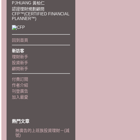
PJHUANG 黃柏仁
認證理財規劃顧問
CFP™(CERTIFIED FINANCIAL
PLANNER™)
回到首頁
新訪客
理財新手
投資新手
顧問新手
付費訂閱
作者介紹
刊登廣告
加入最愛
熱門文章
無廣告的上班族投資理財－(減
號)