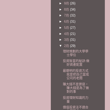
►
9月
(26)
►
8月
(34)
►
7月
(32)
►
6月
(31)
►
5月
(27)
►
4月
(21)
►
3月
(31)
▼
2月
(29)
理財規劃的大學學
士學位
投資致富的秘訣-做
好資產配置
最聰明的投資方式
就是把自己當成
公司的老闆
賺大錢不是罪惡，
賺大錢是為了做
對的事
投資理財知識的力
量
價值投資法不適合