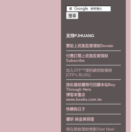
支持PJHUANG
贊助上班族投資理財Donate
付費訂閱上班族投資理財
Subscribe
加入CFP™理財顧問聯播網
(CFP's BLOG)
按此連結購物可回饋本站Buy
Through Here
博客來書店
www.books.com.tw
快樂狗日子
優妍 純金美容道
現在開始理財規劃Start Now!