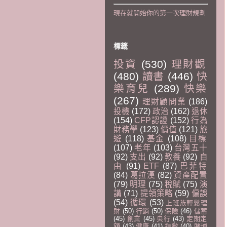
現在就開始你的第一次理財規劃
標籤
投資
(530)
理財觀
(480)
讀書
(446)
快
樂育兒
(289)
快樂
(267)
理財顧問業
(186)
投機
(172)
政治
(162)
退休
(154)
CFP認證
(152)
行為
財務學
(123)
價值
(121)
旅
遊
(118)
基金
(108)
目標
(107)
老年
(103)
台灣五十
(92)
支出
(92)
教養
(92)
自
由
(91)
ETF
(87)
巴菲特
(84)
葛拉漢
(82)
資產配置
(79)
明理
(75)
稅賦
(75)
演
講
(71)
提領策略
(59)
偏誤
(54)
循環
(53)
上班族輕鬆理
財
(50)
行銷
(50)
保險
(46)
儲蓄
(45)
創業
(45)
央行
(43)
定期定
額
(43)
健康
(41)
指數
(40)
賭博