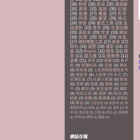
(39)
熱情
(36)
房貸
(35)
踢踏舞
(35)
匯率
(33)
風險
(30)
犯錯
(29)
新婚
(27)
購屋
(27)
利率
(26)
所得
(26)
願望
(26)
傳記
(24)
勞退
(24)
最低工資
(23)
金
錢成熟
(23)
勞保
(20)
年度回顧
(20)
高股息
(20)
年金
(19)
網站
(18)
負債
(18)
贈與
(18)
核能
(17)
理財規劃工具
(17)
美食
(17)
問句
(16)
減肥
(14)
電影
(14)
改
變
(12)
Brights
(11)
健保
(11)
債
券
(11)
國北護
(11)
連動債
(11)
音樂
(11)
思考
(10)
遺囑
(10)
再平
衡
(9)
媒體採訪
(9)
孟格
(9)
移民
(9)
部落格
(9)
上班族輕鬆理財系列
(8)
檢查表
(8)
上班族
(7)
台北
(7)
定期定值
(7)
代理人問題
(6)
節儉
(6)
習慣
(6)
錯誤
(6)
隨機
(6)
信用
卡
(5)
購併
(5)
安全邊際
(4)
攝影
(4)
核四公投
(4)
通膨
(4)
取捨
(3)
繪畫
(3)
軟體
(3)
選擇權
(3)
高現金
(3)
黃金
(3)
公益信託
(2)
失業率
(2)
摩
根富林明
(2)
柏格
(2)
歷史
(2)
溫泉
(2)
滑
冰
(2)
豐台灣
(2)
公關
(1)
商品
(1)
墨基爾
(1)
等待
(1)
費雪
(1)
露營
(1)
網誌存檔