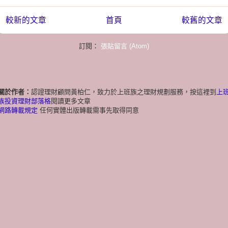
較新的文章
首頁
較舊的文章
訂閱：
張貼留言 (Atom)
關於作者：
認證理財顧問黃柏仁，致力於上班族之理財規劃服務，按這裡到
上
族投資理財部落格
閱讀更多文章
網路轉載規定
任何實體出版轉載需事先取得同意