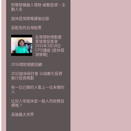
阿爾發機器人理財-被動投資、主
動人生
退休提領策略課後記錄
高配息的台灣股票
台灣理財規劃產
業發展促進會
2015年3月18日
CPD講座 [退休提
領策略]
2016理財規劃回顧
2015退休研討會 以指數化投資
進行投資規劃
有一位已婚的人看上一位未婚的
人
比別人早退休是一般人的財務目
標嗎？
高雄義大世界