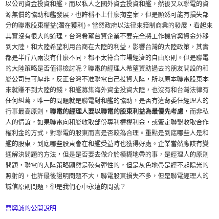
以公司資金投資和艦，而以私人之國外資金投資和艦，然後又以聯電的資
源無償的協助和艦發展，也許稱不上什麼掏空案，但是顯然可能有損失部
分的聯電股東權益(潛在獲利)。當然政府以法律來箝制商業的發展，看起來
其實沒有很大的道理，台灣希望台資企業不要完全將工作機會與資金外移
到大陸，和大陸希望利用台商在大陸的利益，影響台灣的大陸政策，其實
都是半斤八兩沒有什麼不同，都不太符合市場經濟的自由原則。但是聯電
的大陸策略是否值得檢討呢？聯電的經理人希望資助過去的朋友開設的和
艦公司無可厚非，反正台灣不准聯電自己投資大陸，所以原本聯電股東本
來就賺不到大陸的錢，和艦募集海外資金投資大陸，也沒有和台灣法律有
任何糾葛，唯一的問題就是聯電對和艦的協助，是否有違背委任經理人的
行事最高原則，
聯電的經理人要以聯電的股東利益為最優先考慮
，而非私
人的情誼，如果聯電向和艦收取部份專利權權利金，或簽定聯盟收取合作
權利金的方式，對聯電的股東而言是否較為合理。重點是到底哪些人是和
艦的股東，到底哪些股東會在和艦受益時也獲得好處。企業當然應該有變
通解決問題的方法，但是是否要去做介於模糊地帶的事，是經理人的原則
問題，聯電的大陸策略顯然是較有彈性的，但是灰色地帶是經不起陽光的
照射的，也許最後證明問題不大，聯電股東損失不多，但是聯電經理人的
誠信原則問題，卻是我們心中永遠的問號？
曹興誠的公開說明