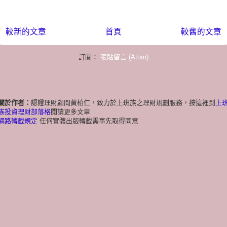
較新的文章
首頁
較舊的文章
訂閱：
張貼留言 (Atom)
關於作者：
認證理財顧問黃柏仁，致力於上班族之理財規劃服務，按這裡到
上
族投資理財部落格
閱讀更多文章
網路轉載規定
任何實體出版轉載需事先取得同意