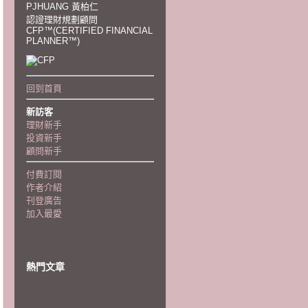
PJHUANG 黃柏仁
認證理財規劃顧問
CFP™(CERTIFIED FINANCIAL
PLANNER™)
回到首頁
新訪客
理財新手
投資新手
顧問新手
付費訂閱
作者介紹
刊登廣告
加入最愛
熱門文章