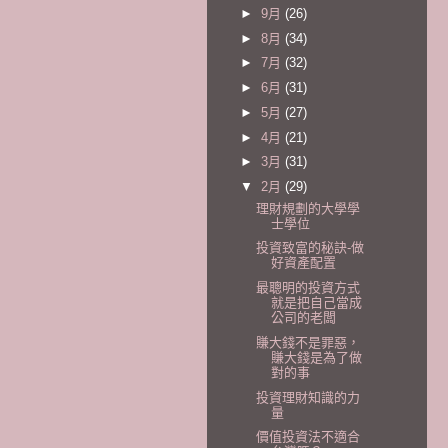
►
9月
(26)
►
8月
(34)
►
7月
(32)
►
6月
(31)
►
5月
(27)
►
4月
(21)
►
3月
(31)
▼
2月
(29)
理財規劃的大學學
士學位
投資致富的秘訣-做
好資產配置
最聰明的投資方式
就是把自己當成
公司的老闆
賺大錢不是罪惡，
賺大錢是為了做
對的事
投資理財知識的力
量
價值投資法不適合