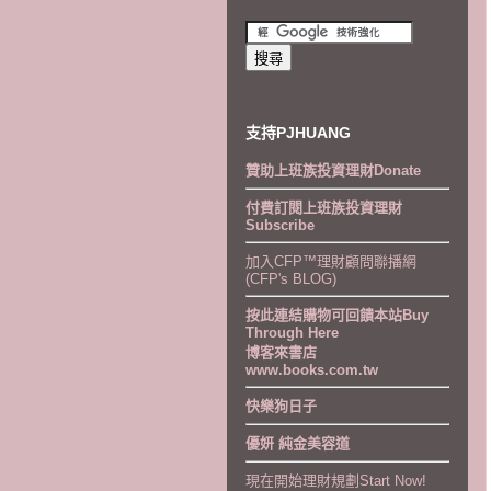
支持PJHUANG
贊助上班族投資理財Donate
付費訂閱上班族投資理財
Subscribe
加入CFP™理財顧問聯播網
(CFP's BLOG)
按此連結購物可回饋本站Buy
Through Here
博客來書店
www.books.com.tw
快樂狗日子
優妍 純金美容道
現在開始理財規劃Start Now!