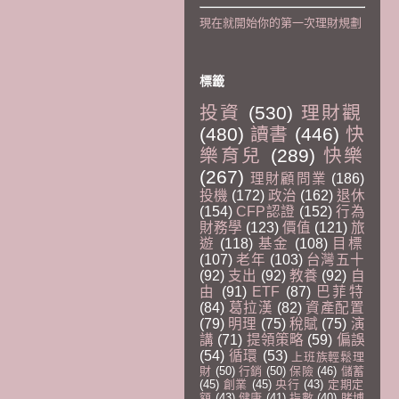
現在就開始你的第一次理財規劃
標籤
投資
(530)
理財觀
(480)
讀書
(446)
快
樂育兒
(289)
快樂
(267)
理財顧問業
(186)
投機
(172)
政治
(162)
退休
(154)
CFP認證
(152)
行為
財務學
(123)
價值
(121)
旅
遊
(118)
基金
(108)
目標
(107)
老年
(103)
台灣五十
(92)
支出
(92)
教養
(92)
自
由
(91)
ETF
(87)
巴菲特
(84)
葛拉漢
(82)
資產配置
(79)
明理
(75)
稅賦
(75)
演
講
(71)
提領策略
(59)
偏誤
(54)
循環
(53)
上班族輕鬆理
財
(50)
行銷
(50)
保險
(46)
儲蓄
(45)
創業
(45)
央行
(43)
定期定
額
(43)
健康
(41)
指數
(40)
賭博