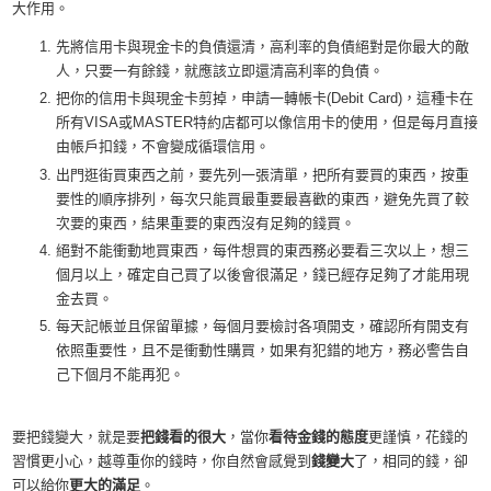
大作用。
先將信用卡與現金卡的負債還清，高利率的負債絕對是你最大的敵
人，只要一有餘錢，就應該立即還清高利率的負債。
把你的信用卡與現金卡剪掉，申請一轉帳卡(Debit Card)，這種卡在
所有VISA或MASTER特約店都可以像信用卡的使用，但是每月直接
由帳戶扣錢，不會變成循環信用。
出門逛街買東西之前，要先列一張清單，把所有要買的東西，按重
要性的順序排列，每次只能買最重要最喜歡的東西，避免先買了較
次要的東西，結果重要的東西沒有足夠的錢買。
絕對不能衝動地買東西，每件想買的東西務必要看三次以上，想三
個月以上，確定自己買了以後會很滿足，錢已經存足夠了才能用現
金去買。
每天記帳並且保留單據，每個月要檢討各項開支，確認所有開支有
依照重要性，且不是衝動性購買，如果有犯錯的地方，務必警告自
己下個月不能再犯。
要把錢變大，就是要
把錢看的很大
，當你
看待金錢的態度
更謹慎，花錢的
習慣更小心，越尊重你的錢時，你自然會感覺到
錢變大
了，相同的錢，卻
可以給你
更大的滿足
。