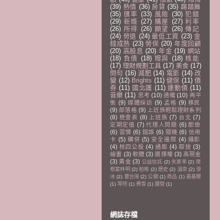
(39)
熱情
(36)
房貸
(35)
踢踏舞
(35)
匯率
(33)
風險
(30)
犯錯
(29)
新婚
(27)
購屋
(27)
利率
(26)
所得
(26)
願望
(26)
傳記
(24)
勞退
(24)
最低工資
(23)
金
錢成熟
(23)
勞保
(20)
年度回顧
(20)
高股息
(20)
年金
(19)
網站
(18)
負債
(18)
贈與
(18)
核能
(17)
理財規劃工具
(17)
美食
(17)
問句
(16)
減肥
(14)
電影
(14)
改
變
(12)
Brights
(11)
健保
(11)
債
券
(11)
國北護
(11)
連動債
(11)
音樂
(11)
思考
(10)
遺囑
(10)
再平
衡
(9)
媒體採訪
(9)
孟格
(9)
移民
(9)
部落格
(9)
上班族輕鬆理財系列
(8)
檢查表
(8)
上班族
(7)
台北
(7)
定期定值
(7)
代理人問題
(6)
節儉
(6)
習慣
(6)
錯誤
(6)
隨機
(6)
信用
卡
(5)
購併
(5)
安全邊際
(4)
攝影
(4)
核四公投
(4)
通膨
(4)
取捨
(3)
繪畫
(3)
軟體
(3)
選擇權
(3)
高現金
(3)
黃金
(3)
公益信託
(2)
失業率
(2)
摩
根富林明
(2)
柏格
(2)
歷史
(2)
溫泉
(2)
滑
冰
(2)
豐台灣
(2)
公關
(1)
商品
(1)
墨基爾
(1)
等待
(1)
費雪
(1)
露營
(1)
網誌存檔