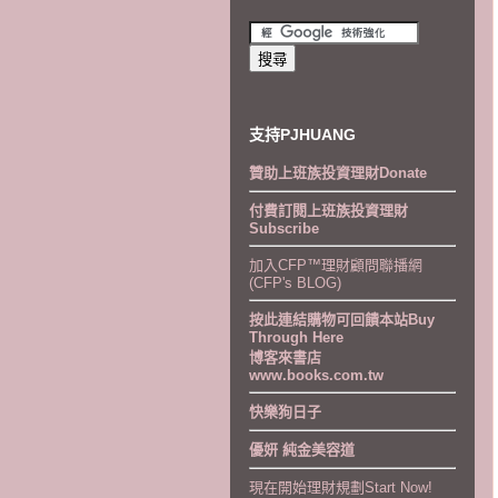
支持PJHUANG
贊助上班族投資理財Donate
付費訂閱上班族投資理財
Subscribe
加入CFP™理財顧問聯播網
(CFP's BLOG)
按此連結購物可回饋本站Buy
Through Here
博客來書店
www.books.com.tw
快樂狗日子
優妍 純金美容道
現在開始理財規劃Start Now!