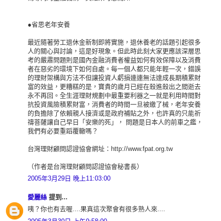
●省思老年安養
最近隨著勞工退休金新制即將實施，退休養老的話題引起很多
人的關心與討論，這是好現象。但此時此刻大家更應該深層思
考的嚴肅問題則是國內金融消費者權益如何有效保障以及消費
者在惡劣的環境下如何自處。每一個人都只能年輕一次，錯誤
的理財架構與方法不但讓投資人虧損連連無法達成長期積累財
富的效益，更糟糕的是，寶貴的歲月已經在殺進殺出之間逝去
永不再回。全生涯理財規劃中最重要利器之一就是利用時間對
抗投資風險積累財富，消費者的時間一旦被繳了械，老年安養
的負擔除了依賴親人接濟或是政府補貼之外，也許真的只能祈
禱菩薩讓自己早日「安樂的死」， 問題是日本人的前車之鑑，
我們有必要重蹈覆轍嗎？
台灣理財顧問認證協會網址：http://www.fpat.org.tw
（作者是台灣理財顧問認證協會秘書長）
2005年3月29日 晚上11:03:00
愛麗絲
提到...
咦？你也有去喔....果真這次聚會有很多熟人來....