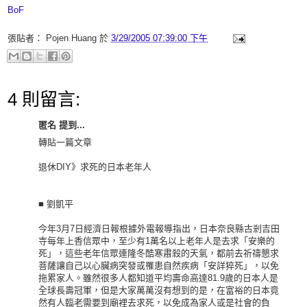
BoF
張貼者：
Pojen Huang
於
3/29/2005 07:39:00 下午
4 則留言:
匿名 提到...
轉貼一篇文章
退休DIY》求死的日本老年人
■ 劉凱平
今年3月7日經濟日報根據外電報導指出，日本奈良縣古剎吉田
寺每年上香信眾中，至少有1萬名以上老年人是去求「安樂的
死」，這些老年信眾連隆冬酷寒肅殺的天氣，都前去祈禱懇求
菩薩讓自己以心臟病突發或罹患自然疾病「安詳猝死」，以免
拖累家人。雖然很多人都知道平均壽命高達81.9歲的日本人是
全球長壽冠軍，但是大家萬萬沒有想到的是，在富裕的日本竟
然有人臨老需要到廟裡去求死，以免成為家人或是社會的負