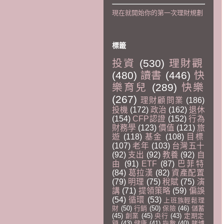
現在就開始你的第一次理財規劃
標籤
投資
(530)
理財觀
(480)
讀書
(446)
快
樂育兒
(289)
快樂
(267)
理財顧問業
(186)
投機
(172)
政治
(162)
退休
(154)
CFP認證
(152)
行為
財務學
(123)
價值
(121)
旅
遊
(118)
基金
(108)
目標
(107)
老年
(103)
台灣五十
(92)
支出
(92)
教養
(92)
自
由
(91)
ETF
(87)
巴菲特
(84)
葛拉漢
(82)
資產配置
(79)
明理
(75)
稅賦
(75)
演
講
(71)
提領策略
(59)
偏誤
(54)
循環
(53)
上班族輕鬆理
財
(50)
行銷
(50)
保險
(46)
儲蓄
(45)
創業
(45)
央行
(43)
定期定
額
(43)
健康
(41)
指數
(40)
賭博