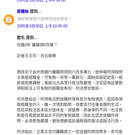
2005年3月30日 上午9:58:00
愛麗絲
提到...
網誌管理員已經移除這則留言。
2005年3月30日 上午10:05:00
匿名 提到...
任職4年 離職領6百萬？
記者王文玲／台北報導
周姓女子由外商銀行離職時領到六百多萬元，她申報所得稅時
主張是退職金，可免稅一百零一萬餘元，國稅局卻認定是一般
薪資而應課稅；案經台北高等行政法院審理，法官認為這筆款
項和稅法上可免稅的退職金有別，判決周女敗訴。
判決書指出，所得稅法對退職所得有部分免稅規定，是因為領
取退職金的人，雖一次領到鉅款，但要支付往後長期的生活。
而目前稅法並未區分退休金、資遣費、終身俸的不同，也沒有
對是否再度就業設計不同的免稅額度，因此在認定退職所得
時，必須更為嚴謹，避免規避或逃漏稅捐的違法或脫法行為。
判決指出，企業主支付離職員工一定金額的原因眾多，有可能