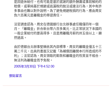
是因退休給付，也有可能是基於感謝的額外酬庸或事前解約的
賠償，或單純基於規避或逃漏稅的脫法或違法行為，其中有許
多事由也難以對外說明。為了避免規避稅捐的行為，應由周女
負六百萬元是離職金的舉證責任。
法官調查認為，周女在德國銀行台北辦事處任職僅四年一個
月，「離職金」折合新台幣六百多萬元，比正常狀況下本國的
一般企業給付的要高得多，且是周離職月薪的卅五倍以上，顯
然過高。
由於德銀台北辦事堅稱依其內部標準，周女的離職金僅五十三
萬二千元，出具的書面又記載「為補償因離開本行所造成的不
利」；法官認為，周女領取的鉅款和離職金的性質並不相合，
無法列為離職金而予免稅。
2005年3月30日 下午4:52:00
張貼留言