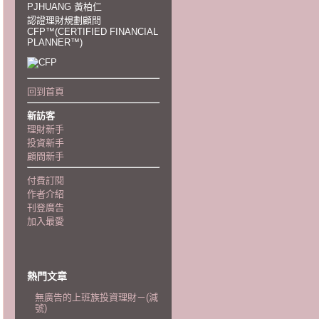
PJHUANG 黃柏仁
認證理財規劃顧問
CFP™(CERTIFIED FINANCIAL
PLANNER™)
回到首頁
新訪客
理財新手
投資新手
顧問新手
付費訂閱
作者介紹
刊登廣告
加入最愛
熱門文章
無廣告的上班族投資理財－(減
號)