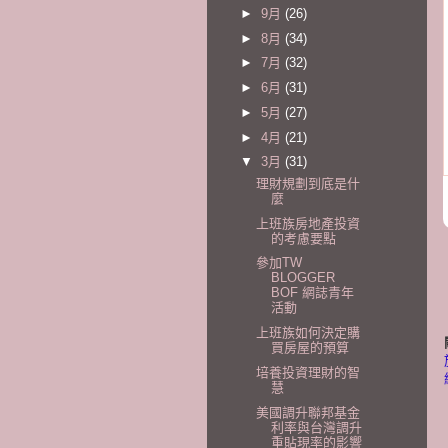
►
9月
(26)
►
8月
(34)
►
7月
(32)
►
6月
(31)
►
5月
(27)
►
4月
(21)
▼
3月
(31)
理財規劃到底是什
麼
上班族房地產投資
的考慮要點
參加TW
BLOGGER
BOF 網誌青年
活動
上班族如何決定購
買房屋的預算
培養投資理財的智
慧
美國調升聯邦基金
利率與台灣調升
重貼現率的影響