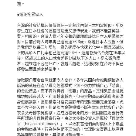
擔。
●避免拖累家人
台灣的社會結構及價值觀在一定程度內與日本相當近似，所以
發生在日本社會的這種既荒唐又恐怖現象，我們不能當笑話
看。相反的，台灣人對老年安養的問題應該比日本人更緊張才
對。目前台灣人均年壽已經高達76.3歲，略遜日本人五歲，但
是我們是以每三年增加一歲的速度在快速老化中。而且65歲以
上的高齡人口比率也已經高達9.4%，經建會預估台灣在16年以
後，65歲以上的人口就會超過14歲以下的人口。從宏觀角度
看，越來越不容易死亡，會越活越老，這種現象在台灣不但已
經發生而且越來越嚴重。
從微觀角度看台灣就更令人憂心，多年來國內金融機構最為人
詬病的就是在產品導向經營模式下無不努力推銷自己「想賣」
的金融產品，而不賣消費者「需要」的產品。其結果是金融機
構規模越來越大、利潤越來越高，但是金融商品的消費者卻滿
身傷痕累累，長期積累財富安度餘年的理財需要完全落空。虎
毒不食子是天理，但是國內金融機構不斷有意無意坑殺自己的
衣食父母卻未見稍歇。造成這種現象的另一原因則是財務行為
學所謂的非理性投資行為。由於大多數投資人是屬於「理財文
盲（Financial illiteracy）」，以致於當他們面對價格上下震盪
的金融商品時，行為往往是不理性的，當理財文盲遇上以產品
為導向的金融機構，其結果可想而知。