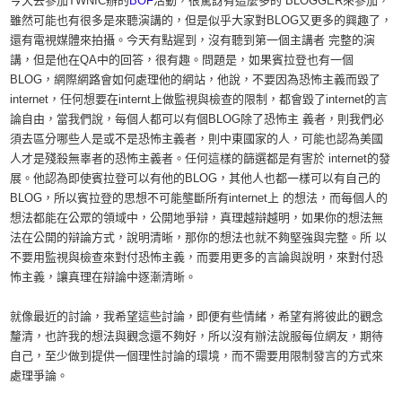
今天去參加TWNIC辦的
BOF
活動，很驚訝有這麼多的 BLOGGER來參加，
雖然可能也有很多是來聽演講的，但是似乎大家對BLOG又更多的興趣了，
還有電視媒體來拍攝。今天有點遲到，沒有聽到第一個主講者 完整的演
講，但是他在QA中的回答，很有趣。問題是，如果賓拉登也有一個
BLOG，網際網路會如何處理他的網站，他說，不要因為恐怖主義而毀了
internet，任何想要在internt上做監視與檢查的限制，都會毀了internet的言
論自由，當我們說，每個人都可以有個BLOG除了恐怖主 義者，則我們必
須去區分哪些人是或不是恐怖主義者，則中東國家的人，可能也認為美國
人才是殘殺無辜者的恐怖主義者。任何這樣的篩選都是有害於 internet的發
展。他認為即使賓拉登可以有他的BLOG，其他人也都一樣可以有自己的
BLOG，所以賓拉登的思想不可能壟斷所有internet上 的想法，而每個人的
想法都能在公眾的領域中，公開地爭辯，真理越辯越明，如果你的想法無
法在公開的辯論方式，說明清晰，那你的想法也就不夠堅強與完整。所 以
不要用監視與檢查來對付恐怖主義，而要用更多的言論與說明，來對付恐
怖主義，讓真理在辯論中逐漸清晰。
就像最近的討論，我希望這些討論，即便有些情緒，希望有將彼此的觀念
釐清，也許我的想法與觀念還不夠好，所以沒有辦法說服每位網友，期待
自己，至少做到提供一個理性討論的環境，而不需要用限制發言的方式來
處理爭論。