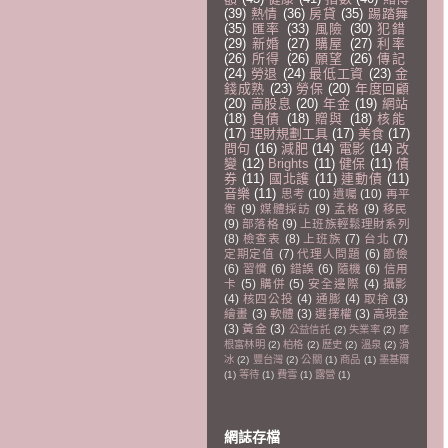
(39)
熱情
(36)
房貸
(35)
踢踏舞
(35)
匯率
(33)
風險
(30)
犯錯
(29)
新婚
(27)
購屋
(27)
利率
(26)
所得
(26)
願望
(26)
傳記
(24)
勞退
(24)
最低工資
(23)
金
錢成熟
(23)
勞保
(20)
年度回顧
(20)
高股息
(20)
年金
(19)
網站
(18)
負債
(18)
贈與
(18)
核能
(17)
理財規劃工具
(17)
美食
(17)
問句
(16)
減肥
(14)
電影
(14)
改
變
(12)
Brights
(11)
健保
(11)
債
券
(11)
國北護
(11)
連動債
(11)
音樂
(11)
思考
(10)
遺囑
(10)
再平
衡
(9)
媒體採訪
(9)
孟格
(9)
移民
(9)
部落格
(9)
上班族輕鬆理財系列
(8)
檢查表
(8)
上班族
(7)
台北
(7)
定期定值
(7)
代理人問題
(6)
節儉
(6)
習慣
(6)
錯誤
(6)
隨機
(6)
信用
卡
(5)
購併
(5)
安全邊際
(4)
攝影
(4)
核四公投
(4)
通膨
(4)
取捨
(3)
繪畫
(3)
軟體
(3)
選擇權
(3)
高現金
(3)
黃金
(3)
公益信託
(2)
失業率
(2)
摩
根富林明
(2)
柏格
(2)
歷史
(2)
溫泉
(2)
滑
冰
(2)
豐台灣
(2)
公關
(1)
商品
(1)
墨基爾
(1)
等待
(1)
費雪
(1)
露營
(1)
網誌存檔