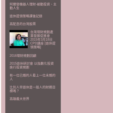
阿爾發機器人理財-被動投資、主
動人生
退休提領策略課後記錄
高配息的台灣股票
台灣理財規劃產
業發展促進會
2015年3月18日
CPD講座 [退休提
領策略]
2016理財規劃回顧
2015退休研討會 以指數化投資
進行投資規劃
有一位已婚的人看上一位未婚的
人
比別人早退休是一般人的財務目
標嗎？
高雄義大世界