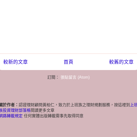
較新的文章
首頁
較舊的文章
訂閱：
張貼留言 (Atom)
關於作者：
認證理財顧問黃柏仁，致力於上班族之理財規劃服務，按這裡到
上
族投資理財部落格
閱讀更多文章
網路轉載規定
任何實體出版轉載需事先取得同意