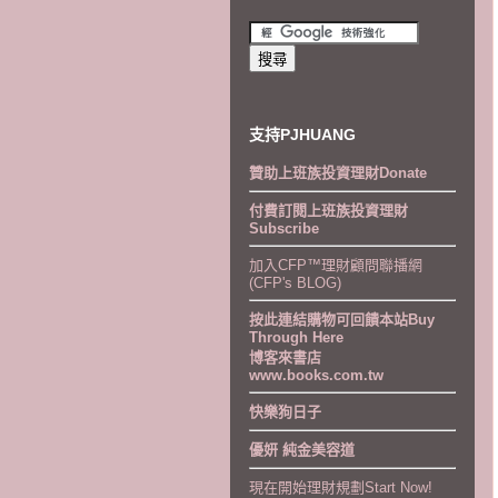
支持PJHUANG
贊助上班族投資理財Donate
付費訂閱上班族投資理財
Subscribe
加入CFP™理財顧問聯播網
(CFP's BLOG)
按此連結購物可回饋本站Buy
Through Here
博客來書店
www.books.com.tw
快樂狗日子
優妍 純金美容道
現在開始理財規劃Start Now!