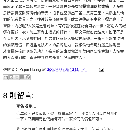
今天出去散步的時候，走到新北投的新石堂書局，進門左手邊一個桌子上
面展示了非文學類的新書，一眼望過去都是有關
投資理財的書籍
，大多數
是所謂資深財經濟者的新書，很多位都還出了第二集第三集，當然由於他
們的記者背景，文字往往較為淺顯易懂，故事往往較為生動，標題也十分
聳動。內容呢?大多是乏善可陳，有時就像還在寫新聞稿一樣，將別人的報
導在復述一次，加上新聞主播式的評論，一篇文章就如此結束。如果不是
在書店裏可以隨意翻閱，如果買回家我大概會捶胸頓足一番。不過由於他
的淺顯易懂，與這些電視名人的品牌魅力，我相信他們可能還是暢銷書，
才會擺在這麼明顯的地方。這樣的故事就像當年美國西部淘金潮，去淘金
的人沒賺到錢，真正賺到錢的是賣牛仔褲的商人。
張貼者：
Pojen Huang
於
3/23/2005 06:13:00 下午
8 則留言:
匿名 提到...
這年頭，只要敢現，似乎就是專家了。可惜沒人可以口試他們
一下，只要問問他們如何評估一家公司的價值即可。
我也很訝異怎麼出現這麼多理財專家，尤其是記者出身的。