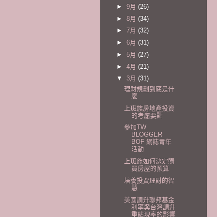
►
9月
(26)
►
8月
(34)
►
7月
(32)
►
6月
(31)
►
5月
(27)
►
4月
(21)
▼
3月
(31)
理財規劃到底是什
麼
上班族房地產投資
的考慮要點
參加TW
BLOGGER
BOF 網誌青年
活動
上班族如何決定購
買房屋的預算
培養投資理財的智
慧
美國調升聯邦基金
利率與台灣調升
重貼現率的影響