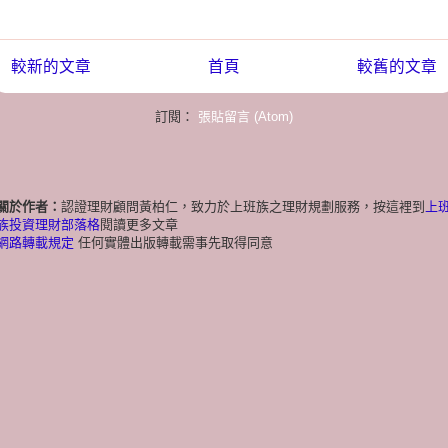
較新的文章
首頁
較舊的文章
訂閱：
張貼留言 (Atom)
關於作者：
認證理財顧問黃柏仁，致力於上班族之理財規劃服務，按這裡到
上
族投資理財部落格
閱讀更多文章
網路轉載規定
任何實體出版轉載需事先取得同意