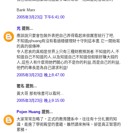
Bank Marx
2005年3月23日 下午6:41:00
光
提到...
應該說只要會包裝外表把自己弄得看起來很厲害就行了吧,
不知道pjhuang有沒有看過穩健理財十守則這本書,它一開始寫
的真的很傳神.
令人悲哀的真相是世界上只有三種財務預測者:不知道的人,不
知道自己不知道的人,以及知道自己不知道但假裝好賺大錢的
人,這些人有什麼用她們關心的不是你的利益,而是自己的利益,
他們的專長是為自己謀求利益!
2005年3月23日 晚上8:47:00
匿名 提到...
黃大哥 那有啥書可以看阿...
2005年3月23日 晚上9:15:00
Pojen Huang
提到...
大家常常忽略了，正式的教育體系中，往往有十分扎實的知
識，能進了學術殿堂的書籍，雖然讀來無味，卻是真正智慧的
累積。