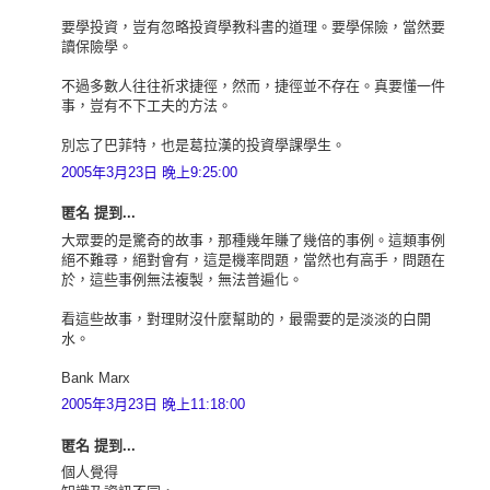
要學投資，豈有忽略投資學教科書的道理。要學保險，當然要
讀保險學。
不過多數人往往祈求捷徑，然而，捷徑並不存在。真要懂一件
事，豈有不下工夫的方法。
別忘了巴菲特，也是葛拉漢的投資學課學生。
2005年3月23日 晚上9:25:00
匿名 提到...
大眾要的是驚奇的故事，那種幾年賺了幾倍的事例。這類事例
絕不難尋，絕對會有，這是機率問題，當然也有高手，問題在
於，這些事例無法複製，無法普遍化。
看這些故事，對理財沒什麼幫助的，最需要的是淡淡的白開
水。
Bank Marx
2005年3月23日 晚上11:18:00
匿名 提到...
個人覺得