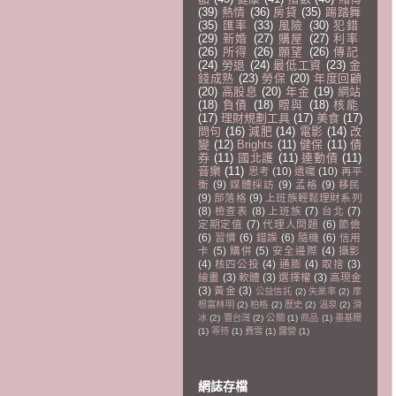
(39)
熱情
(36)
房貸
(35)
踢踏舞
(35)
匯率
(33)
風險
(30)
犯錯
(29)
新婚
(27)
購屋
(27)
利率
(26)
所得
(26)
願望
(26)
傳記
(24)
勞退
(24)
最低工資
(23)
金
錢成熟
(23)
勞保
(20)
年度回顧
(20)
高股息
(20)
年金
(19)
網站
(18)
負債
(18)
贈與
(18)
核能
(17)
理財規劃工具
(17)
美食
(17)
問句
(16)
減肥
(14)
電影
(14)
改
變
(12)
Brights
(11)
健保
(11)
債
券
(11)
國北護
(11)
連動債
(11)
音樂
(11)
思考
(10)
遺囑
(10)
再平
衡
(9)
媒體採訪
(9)
孟格
(9)
移民
(9)
部落格
(9)
上班族輕鬆理財系列
(8)
檢查表
(8)
上班族
(7)
台北
(7)
定期定值
(7)
代理人問題
(6)
節儉
(6)
習慣
(6)
錯誤
(6)
隨機
(6)
信用
卡
(5)
購併
(5)
安全邊際
(4)
攝影
(4)
核四公投
(4)
通膨
(4)
取捨
(3)
繪畫
(3)
軟體
(3)
選擇權
(3)
高現金
(3)
黃金
(3)
公益信託
(2)
失業率
(2)
摩
根富林明
(2)
柏格
(2)
歷史
(2)
溫泉
(2)
滑
冰
(2)
豐台灣
(2)
公關
(1)
商品
(1)
墨基爾
(1)
等待
(1)
費雪
(1)
露營
(1)
網誌存檔