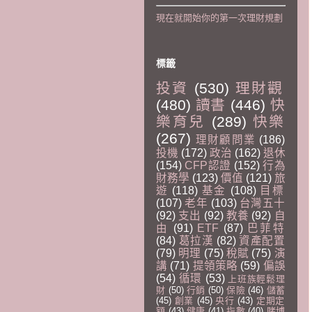
現在就開始你的第一次理財規劃
標籤
投資
(530)
理財觀
(480)
讀書
(446)
快
樂育兒
(289)
快樂
(267)
理財顧問業
(186)
投機
(172)
政治
(162)
退休
(154)
CFP認證
(152)
行為
財務學
(123)
價值
(121)
旅
遊
(118)
基金
(108)
目標
(107)
老年
(103)
台灣五十
(92)
支出
(92)
教養
(92)
自
由
(91)
ETF
(87)
巴菲特
(84)
葛拉漢
(82)
資產配置
(79)
明理
(75)
稅賦
(75)
演
講
(71)
提領策略
(59)
偏誤
(54)
循環
(53)
上班族輕鬆理
財
(50)
行銷
(50)
保險
(46)
儲蓄
(45)
創業
(45)
央行
(43)
定期定
額
(43)
健康
(41)
指數
(40)
賭博