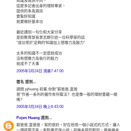
知識及資訊不同，
這麼多記者出身的理財專家，
提供的多為資訊
要紮好知識
就要做好基本功
最近讀到一句化和大家分享
是前教育部長曾志朗引述一位科學家的話
"成功等於'足夠的'知識加上想像力及毅力"
太多的知識不一定造就成功
沒有想像力及執行的毅力
就成不了大事
2005年3月24日 清晨7:47:00
匿名 提到...
請問 pjhuang 前輩,你對"窮爸爸,富爸
爸"作者一系列的著作有何看法?..也是像一般的理財書籍一樣
嗎?
2005年3月24日 晚上8:43:00
Pojen Huang
提到...
窮爸爸,富爸爸，寫的很好，好在他用一個小說式的方式，讓人
一讀欲罷不能，有點像武俠小說，前幾本寫的較好，最後幾本