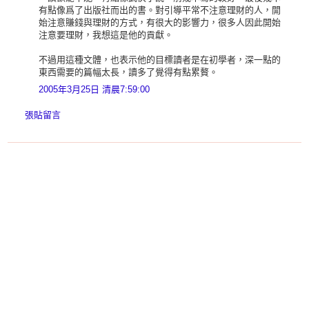
有點像爲了出版社而出的書。對引導平常不注意理財的人，開
始注意賺錢與理財的方式，有很大的影響力，很多人因此開始
注意要理財，我想這是他的貢獻。
不過用這種文體，也表示他的目標讀者是在初學者，深一點的
東西需要的篇幅太長，讀多了覺得有點累贅。
2005年3月25日 清晨7:59:00
張貼留言