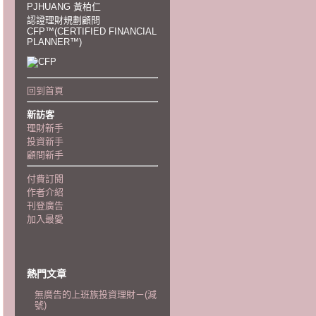
PJHUANG 黃柏仁
認證理財規劃顧問
CFP™(CERTIFIED FINANCIAL
PLANNER™)
回到首頁
新訪客
理財新手
投資新手
顧問新手
付費訂閱
作者介紹
刊登廣告
加入最愛
熱門文章
無廣告的上班族投資理財－(減
號)