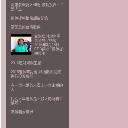
阿爾發機器人理財-被動投資、主
動人生
退休提領策略課後記錄
高配息的台灣股票
台灣理財規劃產
業發展促進會
2015年3月18日
CPD講座 [退休提
領策略]
2016理財規劃回顧
2015退休研討會 以指數化投資
進行投資規劃
有一位已婚的人看上一位未婚的
人
比別人早退休是一般人的財務目
標嗎？
高雄義大世界