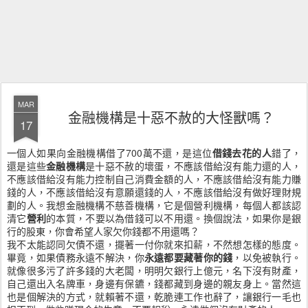
MAR
金融機構是十惡不赦的大怪獸嗎？
17
一個人如果向金融機構借了700萬不還，是這位
借錢去花的人
錯了，
還是這些
金融機構
是十惡不赦的壞蛋，不應該借給沒有能力還的人，
不應該借給沒有能力控制自己消費金額的人，不應該借給沒有能力賺
錢的人，不應該借給沒有意願還錢的人，不應該借給沒有做好理財規
劃的人。我想金融機構不慈善機構，它是個營利機構，每個人都該認
清它
營利
的本質，不要以為借錢可以不用還。換個說法，如果你是銀
行的股東，你會希望人家欠你錢都不用還嗎？
我不太能認同欠債不還，擺著一付你就來扣薪，不然想怎樣的態度。
畢竟，如果債務永遠不解決，你
永遠都要藏著你的錢
，以免被執行。
就像很多污了許多錢的大老闆，明明欠銀行上億元，名下沒有財產，
自己還出入名牌車，身邊有保鑣，錢都藏到身邊的親友身上。當然這
也是個解決的方式，就賴著不還，乾脆連工作也辭了，讓銀行一毛也