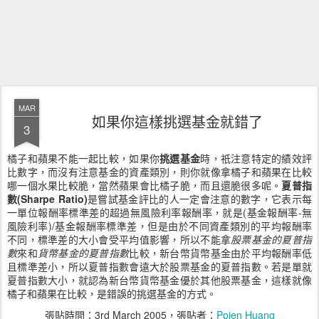
MAR
如果你這樣挑選基金就錯了
3
橘子和蘋果不能一起比較，如果你
挑選基金
時，祇注意特定的績效評
比數字，而沒有注意基金的資產類別，則你就像拿橘子和蘋果在比較
哪一個水果比較脆，當然蘋果會比橘子脆，而且還脆很多呢。
夏普指
數(Sharpe Ratio)
是嘗試基金評比的人一定會注意的數字，它表示每
一單位報酬率標準差的超過無風險利率報酬率，就是(基金報酬率-無
風險利率)/基金報酬率標準差，但是由於不同資產類別的平均報酬率
不同，標準差的大小會受平均值影響，所以不能拿
股票基金的夏普指
數
來和
貨幣基金的夏普指數
比較，新台幣貨幣基金由於平均報酬率低
且標準差小，所以夏普指數會遠大於股票基金的夏普指數。若是單就
夏普指數大小，就認為新台幣貨幣基金優於其他股票基金，這樣就像
橘子和蘋果在比較，是錯誤的挑選基金的方式。
張貼時間：
3rd March 2005
，張貼者：
Pojen Huang