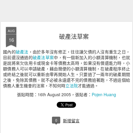
AUG
破產法草案
16
國內的
破產法
，由於多年沒有修正，往往讓欠債的人沒有重生之日，
目前還沒通過的
破產法草案
中，有一個新加入的小額清算機制，也就
是說將來欠信用卡或現金卡等債務太高時，如果沒有償還能力時，小
額債務人可以申請破產，藉由簡便的小額清算機制，在破產程序終止
或終結之後就可以重新由零再開始人生。只要過了一兩年的破產期間
之後，免除其債務，就不必被永遠還不完的債務追著跑，不過這個給
債務人重生機會的法案，不知何時
立法院
才能通過。
張貼時間：
16th August 2005
，張貼者：
Pojen Huang
0
新增留言