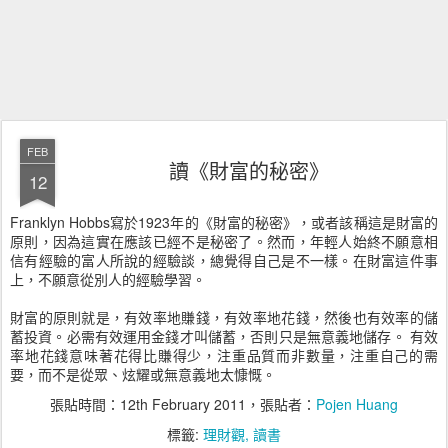
FEB
讀《財富的秘密》
12
Franklyn Hobbs寫於1923年的《財富的秘密》，或者該稱這是財富的
原則，因為這實在應該已經不是秘密了。然而，年輕人始終不願意相
信有經驗的富人所說的經驗談，總覺得自己是不一樣。在財富這件事
上，不願意從別人的經驗學習。
財富的原則就是，有效率地賺錢，有效率地花錢，然後也有效率的儲
蓄投資。必需有效運用金錢才叫儲蓄，否則只是無意義地儲存。 有效
率地花錢意味著花得比賺得少，注重品質而非數量，注重自己的需
要，而不是從眾、炫耀或無意義地太慷慨。
張貼時間：
12th February 2011
，張貼者：
Pojen Huang
標籤:
理財觀
讀書