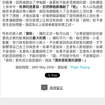
的蘋果，因而被趕出了伊甸園。是夏娃不能承受誘惑的錯，沒有聽從
上帝命令，
有罪的是夏娃，別把罪過都賴給了『蛇』
。有人以為趙建
銘原本是個台南小醫師，是因為婚姻進入了沒見過的上流社會，所以
受不了誘惑，才做出錯事。好像把錯誤賴給了提供誘惑的上流社會，
就會讓趙建銘一家在道德上比較沒有過錯，如果不是『貪財』就不會
發生這些問題。我認為以上這兩者都是卸責之詞。
所有的商人都『
貪財
』，講的正式一點可以說：『企業經營的目的是
要為企業的股東創造
最大利潤
。』講的平凡一點，每位節儉、小氣、
勤奮、努力與有創意的小商人，不也都是因為追求財富的願望，才不
斷鞭策自己去工作與思考。如果不是貪財，怎會有人節儉節約，如果
不是貪財，怎會有人勤奮超時工作，如果不是貪財，怎會有人發揮他
的創意與想像力，不斷的發明。『錢』不但是中性的，不是罪惡的，
『貪財』更有其正面意義的，我說
『貪財是致富的源頭。』
張貼時間：
28th May 2006
，張貼者：
Pojen Huang
1
檢視留言