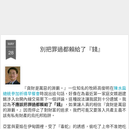
MAY
別把罪過都賴給了『錢』
28
『貪財是萬惡的淵藪。』一位知名的牧師高俊明在
陳水扁
總統參加祈禱早餐會
時說出這句話，好像在為最近第一家庭女婿趙建
銘涉入台開內線交易案下一個評論。這種說法讓我感到十分遺憾，我
認為
不應該把罪過都賴給了『錢』
，如果讓人真的相信『貪財是萬惡
的淵藪。』因而停止了對財富的追求，我們可能又要落入共產主義不
該有私有財產的烏托邦陷阱。
亞當與夏娃在伊甸園裡，受了『毒蛇』的誘惑，偷吃了上帝不准她吃