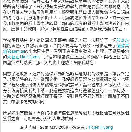
整個遊學活動一個月左右，半天的美語教學半天的活動，其實不太記
得所有的細節了，只記得有次美語教學的作業是要我們去做問卷，我
在史丹佛大學的校園咖啡屋前，很緊張地開口請人幫我做這份口語練
習的問卷，真感謝那位陌生人，沒讓我這位外國學生難堪。有一次去
參加校園內的爵士樂表演欣賞，那時的我真的對爵士樂表演者的自由
感，感覺十分深刻，好像那種隨性自由的樂風，就是我想要的東西。
學校課程結束後，還搭車去了舊金山觀光，第一次拜訪了一個
彩虹旗
幟的團體(同性戀者團體)，金門大橋等等的景致。最後還去了
優勝美
地Yosemite
的小木屋住宿，看到了許多野生動物，也爬上了優勝美地
的
大巨石Half Dome
，那個攀爬鐵鍊直上巨石的經歷，與站上巨石後
四望無際的感受，那一天的爬山經驗至今讓我難忘。
回想了這麼多，這次的遊學活動對當時年經的我的效果是，讓我堅定
了出國留學的心志，從那之後，我沒想過要留在台灣讀研究所，也堅
定了我想到史丹佛大學讀電腦科系的志願，雖然後來天不從人願，史
丹佛沒有接受我的申請，我還是要為這次的遊學經歷記上一筆功勞，
當時的遊學經歷為我打開了視野，見到世界不同的可能，體驗了不同
文化中思考方式的不同。
所以如果有機會，為你的小孩準備個遊學經驗吧！我相信它可以是個
無價之寶，可能會是小孩的人生轉戾點。
張貼時間：
26th May 2006
，張貼者：
Pojen Huang