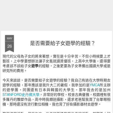
MAY
是否需要給子女遊學的經驗？
26
現代的父母為子女的將來著想，實在是十分辛苦，不但小時候要上才
藝班，上中學要想辦法讓子女能就讀資優班，上高中大學後，還得要
考慮該不該給子女
遊學
的經驗，之後更要為子女準備出國讀大學或是
研究所的費用。
今天來談談，是否需要給子女遊學的經驗？我自己有過在大學時期去
遊學的經驗，那年應該是我升大二的暑假，我參加的是
YMCA
所主辦
的遊學團，同團還有日本與韓國的大學生，那年我去的是加州
STANFORD史丹佛大學
，非常好的學校，校舍古典優雅，校園裡有很
多羅丹的雕塑作品，高中時我頗迷攝影，還求老爸幫我買了台單眼相
機，那時還沒有流行數位相機，我也背了好些攝影器材去遊學。