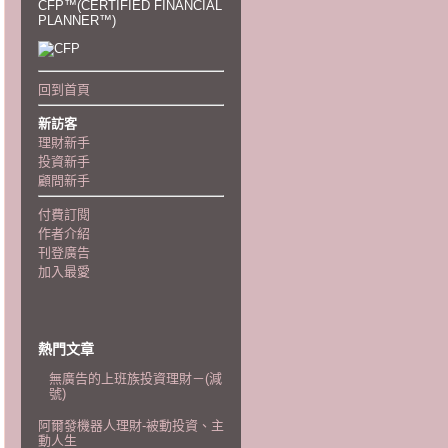
CFP™(CERTIFIED FINANCIAL
PLANNER™)
回到首頁
新訪客
理財新手
投資新手
顧問新手
付費訂閱
作者介紹
刊登廣告
加入最愛
熱門文章
無廣告的上班族投資理財－(減
號)
阿爾發機器人理財-被動投資、主
動人生