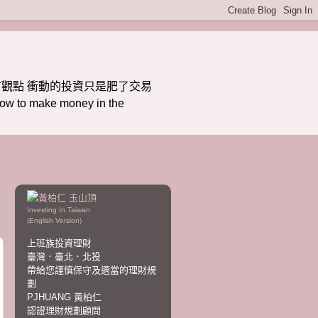
觀點 衝動的投資只是肥了交易
ake money in the
Investing In Taiwan
(English Version)
上班族投資理財
臺灣．臺北．北投
帶給您謹慎保守及適當的理財規
劃
PJHUANG 黃柏仁
認證理財規劃顧問