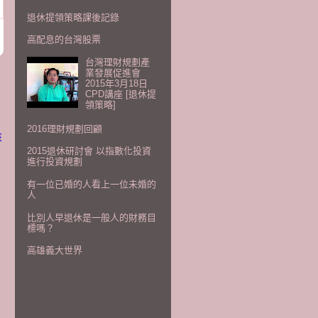
退休提領策略課後記錄
高配息的台灣股票
台灣理財規劃產
業發展促進會
2015年3月18日
CPD講座 [退休提
領策略]
2016理財規劃回顧
班
2015退休研討會 以指數化投資
進行投資規劃
有一位已婚的人看上一位未婚的
人
比別人早退休是一般人的財務目
標嗎？
高雄義大世界