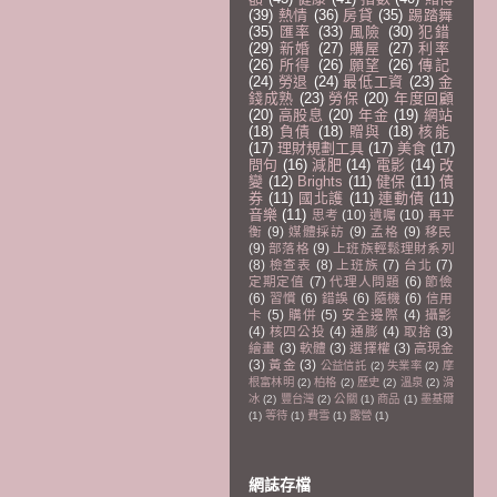
(39)
熱情
(36)
房貸
(35)
踢踏舞
(35)
匯率
(33)
風險
(30)
犯錯
(29)
新婚
(27)
購屋
(27)
利率
(26)
所得
(26)
願望
(26)
傳記
(24)
勞退
(24)
最低工資
(23)
金
錢成熟
(23)
勞保
(20)
年度回顧
(20)
高股息
(20)
年金
(19)
網站
(18)
負債
(18)
贈與
(18)
核能
(17)
理財規劃工具
(17)
美食
(17)
問句
(16)
減肥
(14)
電影
(14)
改
變
(12)
Brights
(11)
健保
(11)
債
券
(11)
國北護
(11)
連動債
(11)
音樂
(11)
思考
(10)
遺囑
(10)
再平
衡
(9)
媒體採訪
(9)
孟格
(9)
移民
(9)
部落格
(9)
上班族輕鬆理財系列
(8)
檢查表
(8)
上班族
(7)
台北
(7)
定期定值
(7)
代理人問題
(6)
節儉
(6)
習慣
(6)
錯誤
(6)
隨機
(6)
信用
卡
(5)
購併
(5)
安全邊際
(4)
攝影
(4)
核四公投
(4)
通膨
(4)
取捨
(3)
繪畫
(3)
軟體
(3)
選擇權
(3)
高現金
(3)
黃金
(3)
公益信託
(2)
失業率
(2)
摩
根富林明
(2)
柏格
(2)
歷史
(2)
溫泉
(2)
滑
冰
(2)
豐台灣
(2)
公關
(1)
商品
(1)
墨基爾
(1)
等待
(1)
費雪
(1)
露營
(1)
網誌存檔