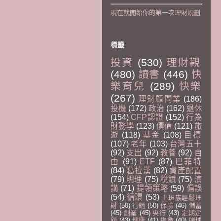
現在就開始你的第一次理財規劃
標籤
投資
(530)
理財觀
(480)
讀書
(446)
快
樂育兒
(289)
快樂
(267)
理財顧問業
(186)
投機
(172)
政治
(162)
退休
(154)
CFP認證
(152)
行為
財務學
(123)
價值
(121)
旅
遊
(118)
基金
(108)
目標
(107)
老年
(103)
台灣五十
(92)
支出
(92)
教養
(92)
自
由
(91)
ETF
(87)
巴菲特
(84)
葛拉漢
(82)
資產配置
(79)
明理
(75)
稅賦
(75)
演
講
(71)
提領策略
(59)
偏誤
(54)
循環
(53)
上班族輕鬆理
財
(50)
行銷
(50)
保險
(46)
儲蓄
(45)
創業
(45)
央行
(43)
定期定
額
(43)
健康
(41)
指數
(40)
賭博