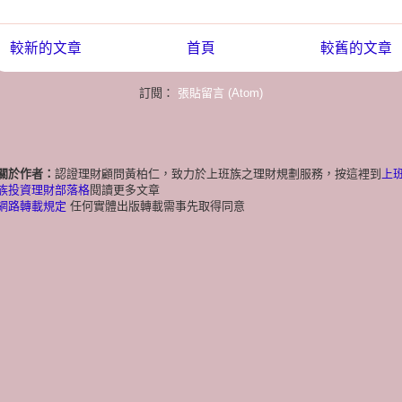
較新的文章
首頁
較舊的文章
訂閱：
張貼留言 (Atom)
關於作者：
認證理財顧問黃柏仁，致力於上班族之理財規劃服務，按這裡到
上
族投資理財部落格
閱讀更多文章
網路轉載規定
任何實體出版轉載需事先取得同意