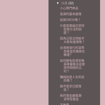
▼
11月
(32)
小心熱門商品
投資的基本道理
該買XBOX嗎？
什麼是華倫巴菲特
投資方法的前
提？
因為公投法而股市
大跌有道理嗎？
台灣將發行的貨幣
型基金的風險在
哪裡?
如何避免投資到像
高峰量販店這樣
突然倒閉的公
司？
賺錢該是人生的目
的嗎？
股市是否已經落
底？
新的資金避風港-
貨幣型基金
不敢看