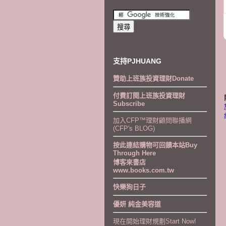
支持PJHUANG
贊助上班族投資理財Donate
付費訂閱上班族投資理財
Subscribe
加入CFP™理財顧問聯播網
(CFP's BLOG)
按此連結購物可回饋本站Buy
Through Here
博客來書店
www.books.com.tw
快樂狗日子
優妍 純金美容道
現在開始理財規劃Start Now!